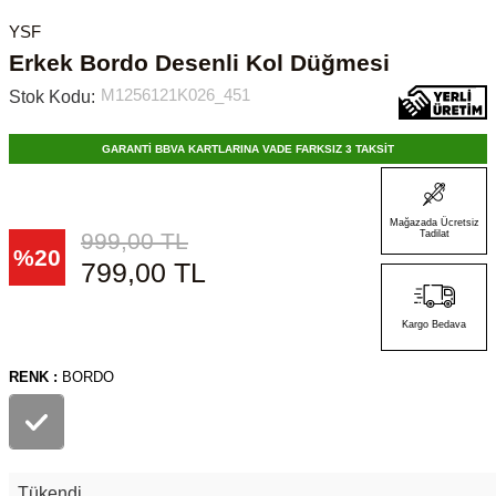
YSF
Erkek Bordo Desenli Kol Düğmesi
M1256121K026_451
Stok Kodu:
GARANTİ BBVA KARTLARINA VADE FARKSIZ 3 TAKSİT
Mağazada Ücretsiz
999,00
TL
Tadilat
%
20
799,00
TL
Kargo Bedava
RENK :
BORDO
Tükendi