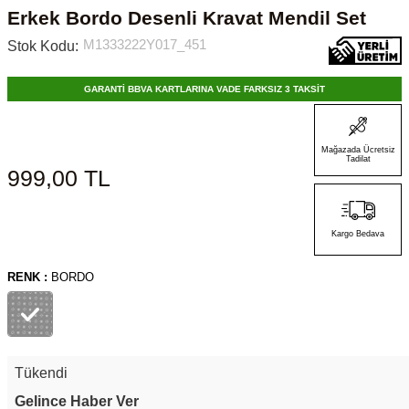
Erkek Bordo Desenli Kravat Mendil Set
M1333222Y017_451
Stok Kodu:
GARANTİ BBVA KARTLARINA VADE FARKSIZ 3 TAKSİT
Mağazada Ücretsiz
Tadilat
999,00
TL
Kargo Bedava
RENK :
BORDO
Tükendi
Gelince Haber Ver