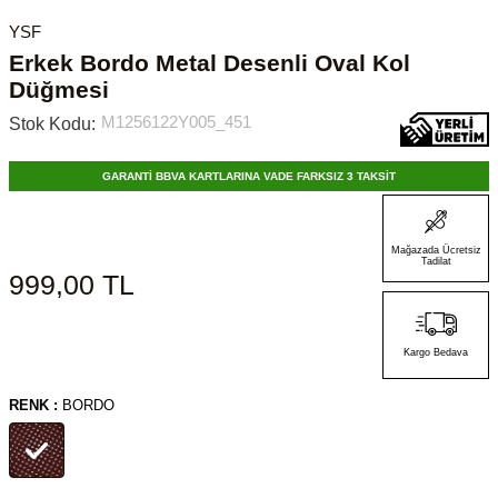
YSF
Erkek Bordo Metal Desenli Oval Kol
Düğmesi
M1256122Y005_451
Stok Kodu:
GARANTİ BBVA KARTLARINA VADE FARKSIZ 3 TAKSİT
Mağazada Ücretsiz
Tadilat
999,00
TL
Kargo Bedava
RENK :
BORDO