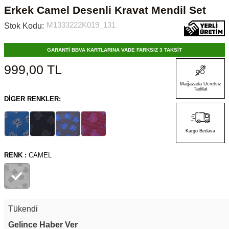
Erkek Camel Desenli Kravat Mendil Set
M1333222K019_131
Stok Kodu:
GARANTİ BBVA KARTLARINA VADE FARKSIZ 3 TAKSİT
999,00
TL
Mağazada Ücretsiz
Tadilat
DIGER RENKLER:
Kargo Bedava
RENK :
CAMEL
Tükendi
Gelince Haber Ver