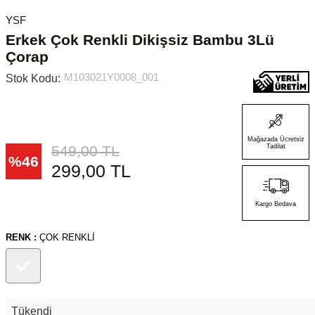
YSF
Erkek Çok Renkli Dikişsiz Bambu 3Lü
Çorap
M103021Y0008_001
Stok Kodu:
Mağazada Ücretsiz
549,00
TL
Tadilat
%
46
299,00
TL
Kargo Bedava
RENK :
ÇOK RENKLI
Tükendi