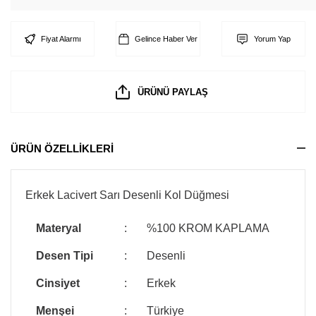
Fiyat Alarmı
Gelince Haber Ver
Yorum Yap
ÜRÜNÜ PAYLAŞ
ÜRÜN ÖZELLİKLERİ
Erkek Lacivert Sarı Desenli Kol Düğmesi
Materyal
:
%100 KROM KAPLAMA
Desen Tipi
:
Desenli
Cinsiyet
:
Erkek
Menşei
:
Türkiye