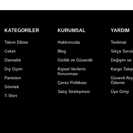
KATEGORILER
KURUMSAL
YARDIM
Takım Elbise
Hakkımızda
Teslimat
Ceket
Blog
Sıkça Sorul
Damatlık
Gizlilik ve Güvenlik
Değişim ve
Dış Giyim
Kişisel Verilerin
Kargo Taki
Korunması
Pantolon
Güvenli Alış
Çerez Politikası
Ödeme
Gömlek
Satış Sözleşmesi
Üye Girişi
T-Shirt