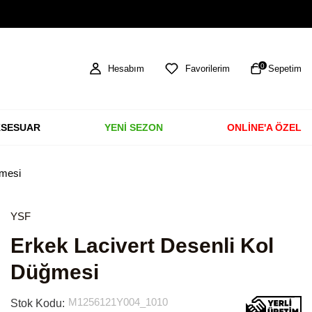
TÜM ÜRÜNLERDE ÜCRETSİZ KARGO
0
Hesabım
Favorilerim
Sepetim
SESUAR
YENİ SEZON
ONLİNE'A ÖZEL
ğmesi
YSF
Erkek Lacivert Desenli Kol
Düğmesi
M1256121Y004_1010
Stok Kodu: