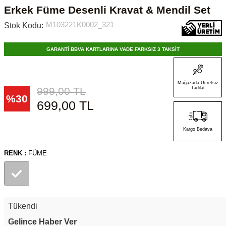
Erkek Füme Desenli Kravat & Mendil Set
M103221K0002_321
Stok Kodu:
GARANTİ BBVA KARTLARINA VADE FARKSIZ 3 TAKSİT
Mağazada Ücretsiz
999,00
TL
Tadilat
%
30
699,00
TL
Kargo Bedava
RENK :
FÜME
Tükendi
Gelince Haber Ver