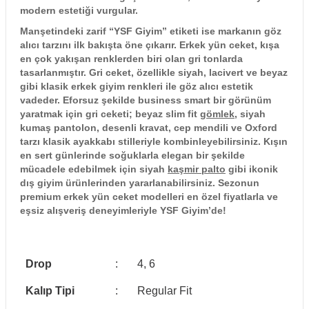
modern estetiği vurgular.
Manşetindeki zarif “YSF Giyim” etiketi ise markanın göz
alıcı tarzını ilk bakışta öne çıkarır. Erkek yün ceket, kışa
en çok yakışan renklerden biri olan gri tonlarda
tasarlanmıştır. Gri ceket, özellikle siyah, lacivert ve beyaz
gibi klasik erkek giyim renkleri ile göz alıcı estetik
vadeder. Eforsuz şekilde business smart bir görünüm
yaratmak için gri ceketi; beyaz slim fit
gömlek
, siyah
kumaş pantolon, desenli kravat, cep mendili ve Oxford
tarzı klasik ayakkabı stilleriyle kombinleyebilirsiniz. Kışın
en sert günlerinde soğuklarla elegan bir şekilde
mücadele edebilmek için siyah
kaşmir palto
gibi ikonik
dış giyim ürünlerinden yararlanabilirsiniz. Sezonun
premium erkek yün ceket modelleri en özel fiyatlarla ve
eşsiz alışveriş deneyimleriyle YSF Giyim’de!
Drop
:
4, 6
Kalıp Tipi
:
Regular Fit