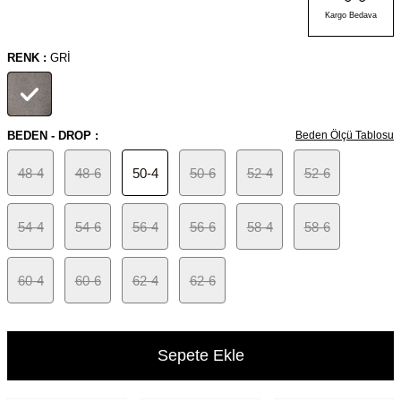
Kargo Bedava
RENK :
GRI
BEDEN - DROP :
Beden Ölçü Tablosu
48-4
48-6
50-4
50-6
52-4
52-6
54-4
54-6
56-4
56-6
58-4
58-6
60-4
60-6
62-4
62-6
Sepete Ekle