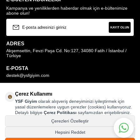
Kampanya ve yeniliklerden haberdar olmak için e-bültenimize
abone olun!
KAYIT OLUN
ADRES
Akşemsettin, Fevzi Paşa Cd. No:127, 34080 Fatih / İstanbul /
Türkiye
E-POSTA
destek@ysfgiyim.com
Müşteri Hizmetleri Hattı
Çerez Kullanımı
0850 259 1373
YSF Giyim
olarak alışveriş deneyiminizi iyileştirmek için
yasal düzenlemelere uygun çerezler (cookies) kullanıyoruz.
Detaylı bilgiye
Çerez Politikası
sayfamızdan erişebilirsiniz.
MAĞAZALARIMIZ
Çerezleri Özelleştir
Hepsini Reddet