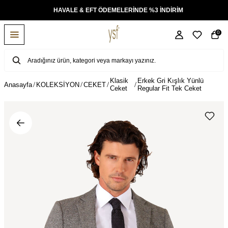
KSİT
HAVALE & EFT ÖDEMELERİNDE %3 İNDİRİM
0
Klasik
Erkek Gri Kışlık Yünlü
Anasayfa
KOLEKSİYON
CEKET
Ceket
Regular Fit Tek Ceket