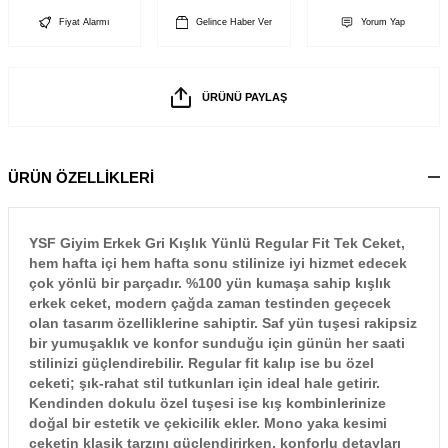
Fiyat Alarmı
Gelince Haber Ver
Yorum Yap
ÜRÜNÜ PAYLAŞ
ÜRÜN ÖZELLİKLERİ
YSF Giyim Erkek Gri Kışlık Yünlü Regular Fit Tek Ceket,
hem hafta içi hem hafta sonu stilinize iyi hizmet edecek
çok yönlü bir parçadır. %100 yün kumaşa sahip kışlık
erkek ceket, modern çağda zaman testinden geçecek
olan tasarım özelliklerine sahiptir. Saf yün tuşesi rakipsiz
bir yumuşaklık ve konfor sunduğu için günün her saati
stilinizi güçlendirebilir. Regular fit kalıp ise bu özel
ceketi; şık-rahat stil tutkunları için ideal hale getirir.
Kendinden dokulu özel tuşesi ise kış kombinlerinize
doğal bir estetik ve çekicilik ekler. Mono yaka kesimi
ceketin klasik tarzını güçlendirirken, konforlu detayları