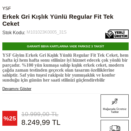
YSF
Erkek Gri Kışlık Yünlü Regular Fit Tek
Ceket
M101023K0005_31S
Stok Kodu:
GARANTİ BBVA KARTLARINA VADE FARKSIZ 3 TAKSİT
YSF Giyim Erkek Gri Kışlık Yünlü Regular Fit Tek Ceket, hem
hafta içi hem hafta sonu stilinize iyi hizmet edecek çok yönlü bir
parçadır. %100 yün kumaşa sahip kışlık erkek ceket, modern
çağda zaman testinden geçecek olan tasarım özelliklerine
sahiptir. Saf yün tuşesi rakipsiz bir yumuşaklık ve konfor
sunduğu için günün her saati stilinizi güçlendirebilir
Devamını Göster
Mağazada Ücretsiz
10.999,00
TL
Tadilat
%
25
8.249,99
TL