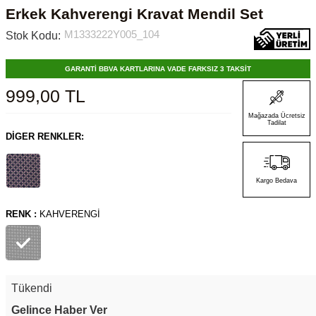
Erkek Kahverengi Kravat Mendil Set
M1333222Y005_104
Stok Kodu:
GARANTİ BBVA KARTLARINA VADE FARKSIZ 3 TAKSİT
999,00
TL
Mağazada Ücretsiz
Tadilat
DIGER RENKLER:
Kargo Bedava
RENK :
KAHVERENGI
Tükendi
Gelince Haber Ver