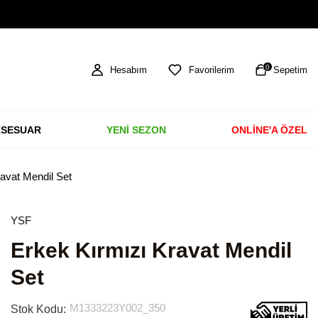
TÜM ÜRÜNLERDE ÜCRETSİZ KARGO
0
Hesabım
Favorilerim
Sepetim
SESUAR
YENİ SEZON
ONLİNE'A ÖZEL
avat Mendil Set
YSF
Erkek Kırmızı Kravat Mendil
Set
M1333223Y002_350
Stok Kodu: