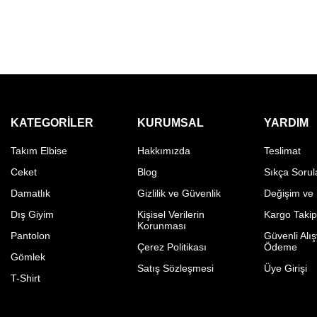
KATEGORILER
KURUMSAL
YARDIM
Takım Elbise
Hakkımızda
Teslimat
Ceket
Blog
Sıkça Sorul
Damatlık
Gizlilik ve Güvenlik
Değişim ve
Dış Giyim
Kişisel Verilerin
Kargo Taki
Korunması
Pantolon
Güvenli Alış
Çerez Politikası
Ödeme
Gömlek
Satış Sözleşmesi
Üye Girişi
T-Shirt