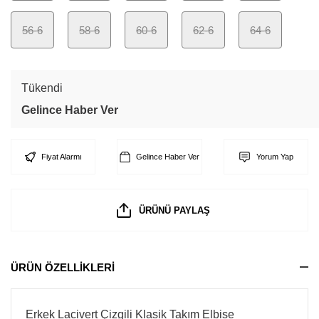
56-6
58-6
60-6
62-6
64-6
Tükendi
Gelince Haber Ver
Fiyat Alarmı
Gelince Haber Ver
Yorum Yap
ÜRÜNÜ PAYLAŞ
ÜRÜN ÖZELLİKLERİ
Erkek Lacivert Çizgili Klasik Takım Elbise