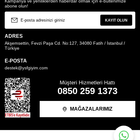
Kampanya ve yeniliklerden haberdar olmak için e-bültenimize
abone olun!
KAYIT OLUN
ADRES
Akşemsettin, Fevzi Paşa Cd. No:127, 34080 Fatih / İstanbul /
Türkiye
E-POSTA
destek@ysfgiyim.com
Müşteri Hizmetleri Hattı
0850 259 1373
MAĞAZALARIMIZ