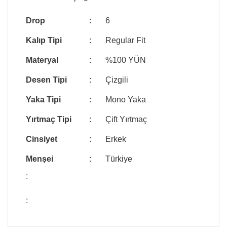
Drop
:
6
Kalıp Tipi
:
Regular Fit
Materyal
:
%100 YÜN
Desen Tipi
:
Çizgili
Yaka Tipi
:
Mono Yaka
Yırtmaç Tipi
:
Çift Yırtmaç
Cinsiyet
:
Erkek
Menşei
:
Türkiye
:
: