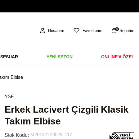
TÜM ÜRÜNLERDE ÜCRETSİZ KARGO
0
Hesabım
Favorilerim
Sepetim
SESUAR
YENİ SEZON
ONLİNE'A ÖZEL
Takım Elbise
YSF
Erkek Lacivert Çizgili Klasik
Takım Elbise
M261321Y0029_117
Stok Kodu: