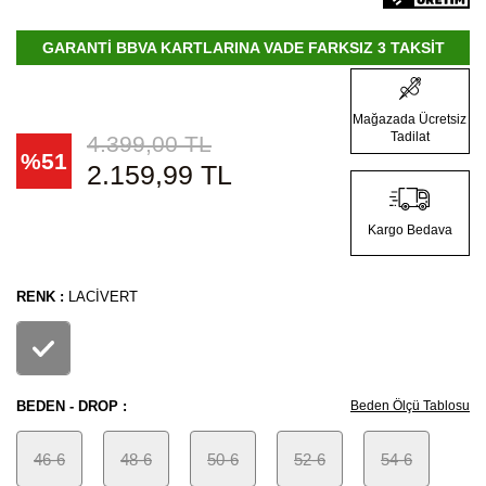
GARANTİ BBVA KARTLARINA VADE FARKSIZ 3 TAKSİT
Mağazada Ücretsiz
Tadilat
4.399,00
TL
%
51
2.159,99
TL
Kargo Bedava
RENK :
LACIVERT
BEDEN - DROP :
Beden Ölçü Tablosu
46-6
48-6
50-6
52-6
54-6