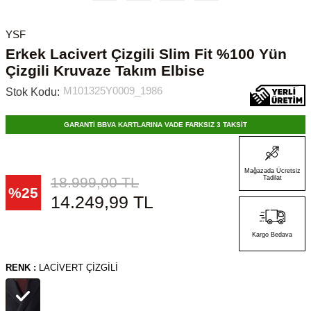
YSF
Erkek Lacivert Çizgili Slim Fit %100 Yün
Çizgili Kruvaze Takım Elbise
M101325Y0009_1986
Stok Kodu:
GARANTİ BBVA KARTLARINA VADE FARKSIZ 3 TAKSİT
Mağazada Ücretsiz
18.999,00
TL
Tadilat
%
25
14.249,99
TL
Kargo Bedava
RENK :
LACIVERT ÇIZGILI