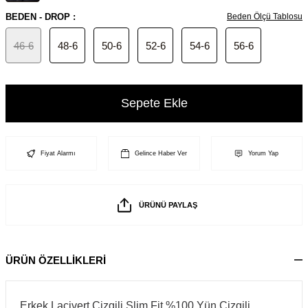
BEDEN - DROP :
Beden Ölçü Tablosu
46-6
48-6
50-6
52-6
54-6
56-6
Sepete Ekle
Fiyat Alarmı
Gelince Haber Ver
Yorum Yap
ÜRÜNÜ PAYLAŞ
ÜRÜN ÖZELLİKLERİ
Erkek Lacivert Çizgili Slim Fit %100 Yün Çizgili