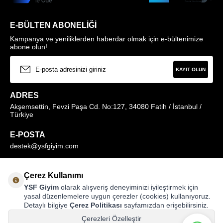
E-BÜLTEN ABONELIĞI
Kampanya ve yeniliklerden haberdar olmak için e-bültenimize
abone olun!
KAYIT OLUN
ADRES
Akşemsettin, Fevzi Paşa Cd. No:127, 34080 Fatih / İstanbul /
Türkiye
E-POSTA
destek@ysfgiyim.com
Müşteri Hizmetleri Hattı
Çerez Kullanımı
0850 259 1373
YSF Giyim
olarak alışveriş deneyiminizi iyileştirmek için
yasal düzenlemelere uygun çerezler (cookies) kullanıyoruz.
Detaylı bilgiye
Çerez Politikası
sayfamızdan erişebilirsiniz.
MAĞAZALARIMIZ
Çerezleri Özelleştir