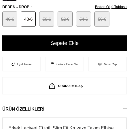
BEDEN - DROP :
Beden Ölçü Tablosu
46-6
48-6
50-6
52-6
54-6
56-6
Sepete Ekle
Fiyat Alarmı
Gelince Haber Ver
Yorum Yap
ÜRÜNÜ PAYLAŞ
ÜRÜN ÖZELLİKLERİ
Erkek Lacivert Çizgili Slim Fit Kruvaze Takım Elbise