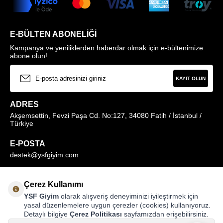
E-BÜLTEN ABONELIĞI
Kampanya ve yeniliklerden haberdar olmak için e-bültenimize
abone olun!
KAYIT OLUN
ADRES
Akşemsettin, Fevzi Paşa Cd. No:127, 34080 Fatih / İstanbul /
Türkiye
E-POSTA
destek@ysfgiyim.com
Müşteri Hizmetleri Hattı
Çerez Kullanımı
0850 259 1373
YSF Giyim
olarak alışveriş deneyiminizi iyileştirmek için
yasal düzenlemelere uygun çerezler (cookies) kullanıyoruz.
Detaylı bilgiye
Çerez Politikası
sayfamızdan erişebilirsiniz.
MAĞAZALARIMIZ