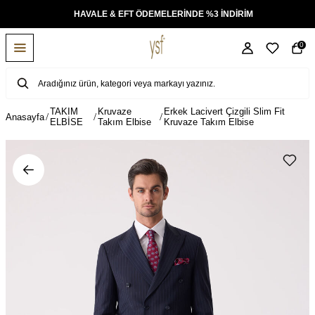
KSİT
HAVALE & EFT ÖDEMELERİNDE %3 İNDİRİM
0
TAKIM
Kruvaze
Erkek Lacivert Çizgili Slim Fit
Anasayfa
ELBİSE
Takım Elbise
Kruvaze Takım Elbise