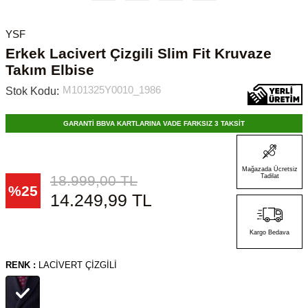
YSF
Erkek Lacivert Çizgili Slim Fit Kruvaze
Takım Elbise
M101325Y0010_1986
Stok Kodu:
GARANTİ BBVA KARTLARINA VADE FARKSIZ 3 TAKSİT
Mağazada Ücretsiz
18.999,00
TL
Tadilat
%
25
14.249,99
TL
Kargo Bedava
RENK :
LACIVERT ÇIZGILI