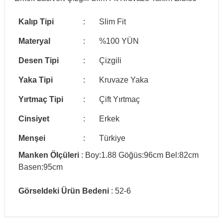
Kalıp Tipi
:
Slim Fit
Materyal
:
%100 YÜN
Desen Tipi
:
Çizgili
Yaka Tipi
:
Kruvaze Yaka
Yırtmaç Tipi
:
Çift Yırtmaç
Cinsiyet
:
Erkek
Menşei
:
Türkiye
Manken Ölçüleri
: Boy:1.88 Göğüs:96cm Bel:82cm
Basen:95cm
Görseldeki Ürün Bedeni
: 52-6