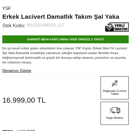
YSF
Erkek Lacivert Damatlık Takım Şal Yaka
M101814M018_117
Stok Kodu:
GARANTİ BBVA KARTLARINA VADE FARKSIZ 3 TAKSİT
En iyi resmî erkek giyim silüetlerini öne çıkaran YSF Giyim, Erkek Slim Fit Lacivert
Şal Yaka Damatlık modeliyle zamansız şıklığın kapılarını aralar. Nesiller boyu
değişmeyecek karizmatik ve güçlü bir duruşa sahip tasarım, pantolon ve uyumlu
bir ceketten oluşur.
Devamını Göster
Mağazada Ücretsiz
Tadilat
16.999,00
TL
Kargo Bedava