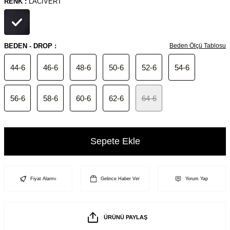
RENK :
LACIVERT
BEDEN - DROP :
Beden Ölçü Tablosu
44-6
46-6
48-6
50-6
52-6
54-6
56-6
58-6
60-6
62-6
64-6
Sepete Ekle
Fiyat Alarmı
Gelince Haber Ver
Yorum Yap
ÜRÜNÜ PAYLAŞ