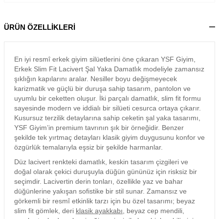
ÜRÜN ÖZELLİKLERİ
En iyi resmî erkek giyim silüetlerini öne çıkaran YSF Giyim,
Erkek Slim Fit Lacivert Şal Yaka Damatlık modeliyle zamansız
şıklığın kapılarını aralar. Nesiller boyu değişmeyecek
karizmatik ve güçlü bir duruşa sahip tasarım, pantolon ve
uyumlu bir ceketten oluşur. İki parçalı damatlık, slim fit formu
sayesinde modern ve iddialı bir silüeti cesurca ortaya çıkarır.
Kusursuz terzilik detaylarına sahip ceketin şal yaka tasarımı,
YSF Giyim’in premium tavrının şık bir örneğidir. Benzer
şekilde tek yırtmaç detayları klasik giyim duygusunu konfor ve
özgürlük temalarıyla eşsiz bir şekilde harmanlar.
Düz lacivert renkteki damatlık, keskin tasarım çizgileri ve
doğal olarak çekici duruşuyla düğün gününüz için risksiz bir
seçimdir. Lacivertin derin tonları, özellikle yaz ve bahar
düğünlerine yakışan sofistike bir stil sunar. Zamansız ve
görkemli bir resmî etkinlik tarzı için bu özel tasarımı; beyaz
slim fit gömlek, deri
klasik ayakkabı
, beyaz cep mendili,