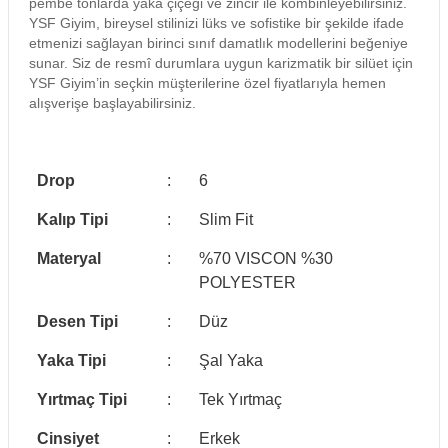
pembe tonlarda yaka çiçeği ve zincir ile kombinleyebilirsiniz.
YSF Giyim, bireysel stilinizi lüks ve sofistike bir şekilde ifade
etmenizi sağlayan birinci sınıf damatlık modellerini beğeniye
sunar. Siz de resmî durumlara uygun karizmatik bir silüet için
YSF Giyim’in seçkin müşterilerine özel fiyatlarıyla hemen
alışverişe başlayabilirsiniz.
Drop
:
6
Kalıp Tipi
:
Slim Fit
Materyal
:
%70 VISCON %30
POLYESTER
Desen Tipi
:
Düz
Yaka Tipi
:
Şal Yaka
Yırtmaç Tipi
:
Tek Yırtmaç
Cinsiyet
:
Erkek