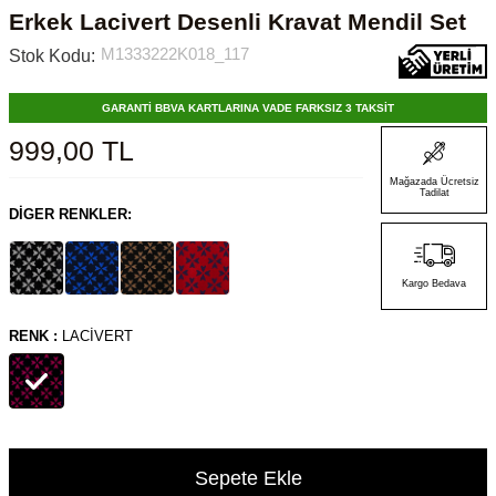
Erkek Lacivert Desenli Kravat Mendil Set
M1333222K018_117
Stok Kodu:
GARANTİ BBVA KARTLARINA VADE FARKSIZ 3 TAKSİT
999,00
TL
Mağazada Ücretsiz
Tadilat
DIGER RENKLER:
Kargo Bedava
RENK :
LACIVERT
Sepete Ekle