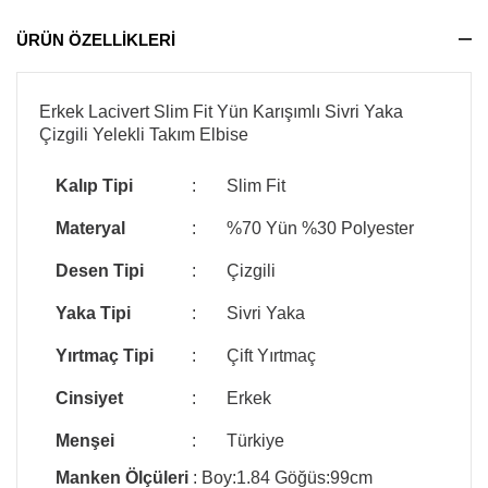
ÜRÜN ÖZELLİKLERİ
Erkek Lacivert Slim Fit Yün Karışımlı Sivri Yaka
Çizgili Yelekli Takım Elbise
Kalıp Tipi
:
Slim Fit
Materyal
:
%70 Yün %30 Polyester
Desen Tipi
:
Çizgili
Yaka Tipi
:
Sivri Yaka
Yırtmaç Tipi
:
Çift Yırtmaç
Cinsiyet
:
Erkek
Menşei
:
Türkiye
Manken Ölçüleri
: Boy:1.84 Göğüs:99cm