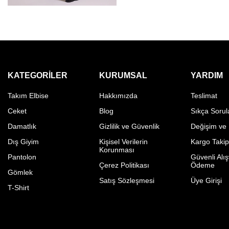
KATEGORILER
KURUMSAL
YARDIM
Takım Elbise
Hakkımızda
Teslimat
Ceket
Blog
Sıkça Sorul
Damatlık
Gizlilik ve Güvenlik
Değişim ve
Dış Giyim
Kişisel Verilerin
Kargo Taki
Korunması
Pantolon
Güvenli Alış
Çerez Politikası
Ödeme
Gömlek
Satış Sözleşmesi
Üye Girişi
T-Shirt