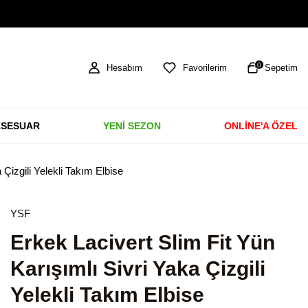
TÜM ÜRÜNLERDE ÜCRETSİZ KARGO
0
Hesabım
Favorilerim
Sepetim
SESUAR
YENİ SEZON
ONLİNE'A ÖZEL
 Çizgili Yelekli Takım Elbise
YSF
Erkek Lacivert Slim Fit Yün
Karışımlı Sivri Yaka Çizgili
Yelekli Takım Elbise