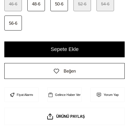
46-6
48-6
50-6
52-6
54-6
56-6
Sepete Ekle
Beğen
Fiyat Alarmı
Gelince Haber Ver
Yorum Yap
ÜRÜNÜ PAYLAŞ