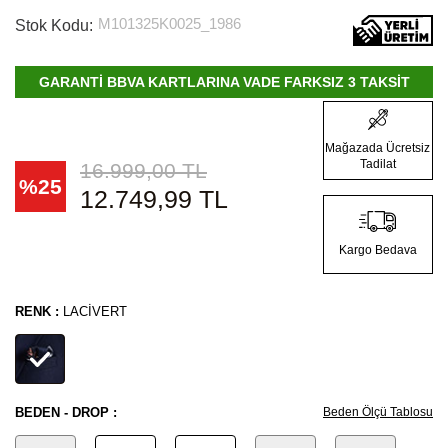
M101325K0025_1986
Stok Kodu:
GARANTİ BBVA KARTLARINA VADE FARKSIZ 3 TAKSİT
Mağazada Ücretsiz
Tadilat
16.999,00
TL
%
25
12.749,99
TL
Kargo Bedava
RENK :
LACIVERT
BEDEN - DROP :
Beden Ölçü Tablosu