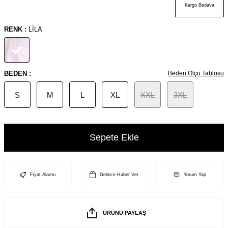
Kargo Bedava
RENK :
LILA
BEDEN :
Beden Ölçü Tablosu
S
M
L
XL
XXL
3XL
Sepete Ekle
Fiyat Alarmı
Gelince Haber Ver
Yorum Yap
ÜRÜNÜ PAYLAŞ