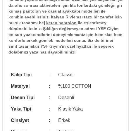
da ofis sonrası aktiviteleri için lila tonlardaki gömleği, gri
kumaş pantolon
ve casual ayakkabı modelleri ile
kombinleyebilirsiniz. İtalyan Rivierası tarzı bir zarafet için
bu şık tasarımı bej
keten pantolon
ile eşleştirmeyi
düşünebilirsiniz. Şıklığın değişmeyen adresi YSF Giyim,
en son yaz trendlerini deneyimlemeniz için hem klas hem
konforlu erkek gömlek modelleri sunar. Siz de birinci
sınıf tasarımları YSF Giyim’in özel fiyatları ile seçerek
dolabınızı yaza hazırlayabilirsiniz!
Kalıp Tipi
:
Classic
Materyal
:
%100 COTTON
Desen Tipi
:
Desenli
Yaka Tipi
:
Klasik Yaka
Cinsiyet
:
Erkek