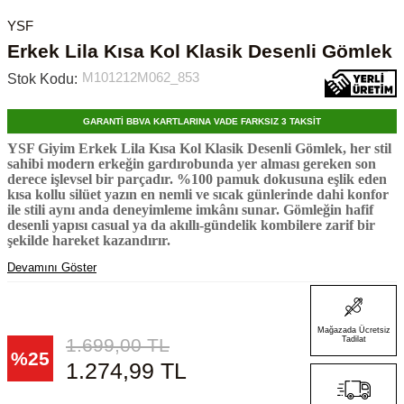
YSF
Erkek Lila Kısa Kol Klasik Desenli Gömlek
M101212M062_853
Stok Kodu:
GARANTİ BBVA KARTLARINA VADE FARKSIZ 3 TAKSİT
YSF Giyim Erkek Lila Kısa Kol Klasik Desenli Gömlek, her stil
sahibi modern erkeğin gardırobunda yer alması gereken son
derece işlevsel bir parçadır. %100 pamuk dokusuna eşlik eden
kısa kollu silüet yazın en nemli ve sıcak günlerinde dahi konfor
ile stili aynı anda deneyimleme imkânı sunar. Gömleğin hafif
desenli yapısı casual ya da akıllı-gündelik kombilere zarif bir
şekilde hareket kazandırır.
Devamını Göster
Mağazada Ücretsiz
1.699,00
TL
Tadilat
%
25
1.274,99
TL