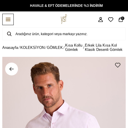
KSİT
HAVALE & EFT ÖDEMELERİNDE %3 İNDİRİM
0
Kısa Kollu
Erkek Lila Kısa Kol
Anasayfa
KOLEKSİYON
GÖMLEK
Gömlek
Klasik Desenli Gömlek