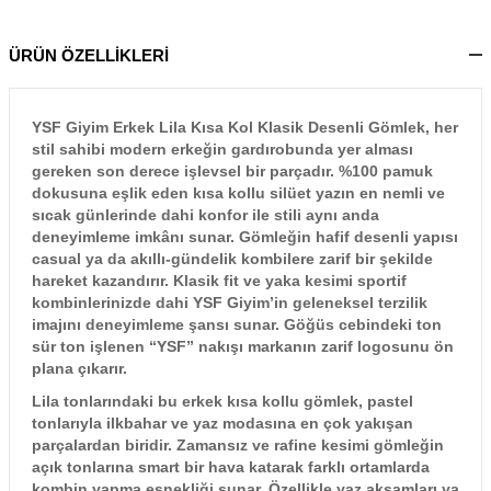
ÜRÜN ÖZELLİKLERİ
YSF Giyim Erkek Lila Kısa Kol Klasik Desenli Gömlek, her
stil sahibi modern erkeğin gardırobunda yer alması
gereken son derece işlevsel bir parçadır. %100 pamuk
dokusuna eşlik eden kısa kollu silüet yazın en nemli ve
sıcak günlerinde dahi konfor ile stili aynı anda
deneyimleme imkânı sunar. Gömleğin hafif desenli yapısı
casual ya da akıllı-gündelik kombilere zarif bir şekilde
hareket kazandırır. Klasik fit ve yaka kesimi sportif
kombinlerinizde dahi YSF Giyim’in geleneksel terzilik
imajını deneyimleme şansı sunar. Göğüs cebindeki ton
sür ton işlenen “YSF” nakışı markanın zarif logosunu ön
plana çıkarır.
Lila tonlarındaki bu erkek kısa kollu gömlek, pastel
tonlarıyla ilkbahar ve yaz modasına en çok yakışan
parçalardan biridir. Zamansız ve rafine kesimi gömleğin
açık tonlarına smart bir hava katarak farklı ortamlarda
kombin yapma esnekliği sunar. Özellikle yaz akşamları ya