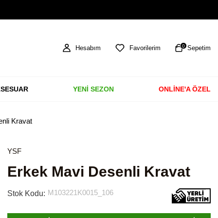
TÜM ÜRÜNLERDE ÜCRETSİZ KARGO
0
Hesabım
Favorilerim
Sepetim
SESUAR
YENİ SEZON
ONLİNE'A ÖZEL
nli Kravat
YSF
Erkek Mavi Desenli Kravat
M103221K0015_106
Stok Kodu: