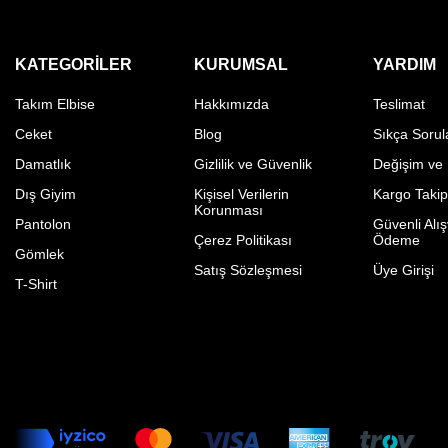
KATEGORILER
KURUMSAL
YARDIM
Takım Elbise
Hakkımızda
Teslimat
Ceket
Blog
Sıkça Sorul
Damatlık
Gizlilik ve Güvenlik
Değişim ve
Dış Giyim
Kişisel Verilerin
Kargo Taki
Korunması
Pantolon
Güvenli Alış
Çerez Politikası
Ödeme
Gömlek
Satış Sözleşmesi
Üye Girişi
T-Shirt