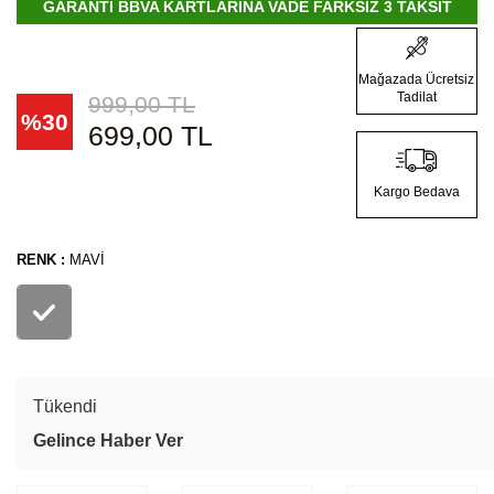
GARANTİ BBVA KARTLARINA VADE FARKSIZ 3 TAKSİT
Mağazada Ücretsiz
Tadilat
999,00
TL
%
30
699,00
TL
Kargo Bedava
RENK :
MAVI
Tükendi
Gelince Haber Ver