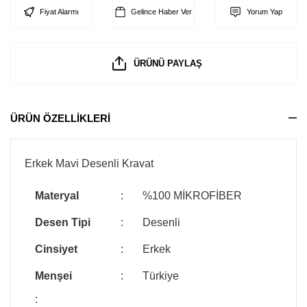
Fiyat Alarmı
Gelince Haber Ver
Yorum Yap
ÜRÜNÜ PAYLAŞ
ÜRÜN ÖZELLİKLERİ
Erkek Mavi Desenli Kravat
Materyal
:
%100 MİKROFİBER
Desen Tipi
:
Desenli
Cinsiyet
:
Erkek
Menşei
:
Türkiye
: