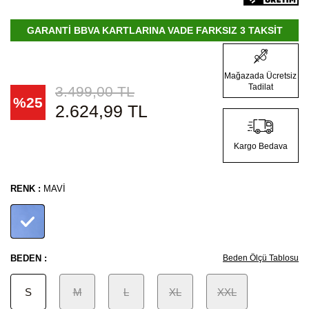
GARANTİ BBVA KARTLARINA VADE FARKSIZ 3 TAKSİT
Mağazada Ücretsiz
Tadilat
3.499,00
TL
%
25
2.624,99
TL
Kargo Bedava
RENK :
MAVI
BEDEN :
Beden Ölçü Tablosu
S
M
L
XL
XXL