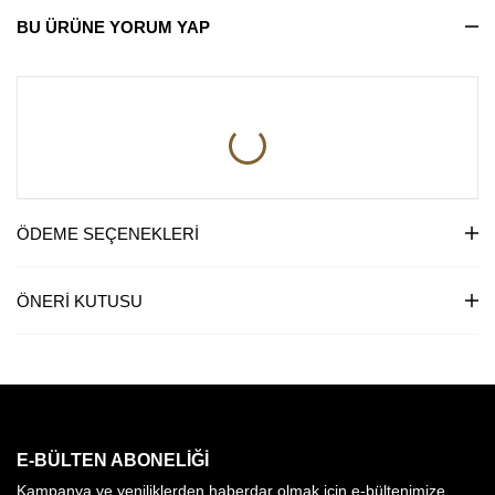
BU ÜRÜNE YORUM YAP
ÖDEME SEÇENEKLERI
ÖNERI KUTUSU
E-BÜLTEN ABONELIĞI
Kampanya ve yeniliklerden haberdar olmak için e-bültenimize