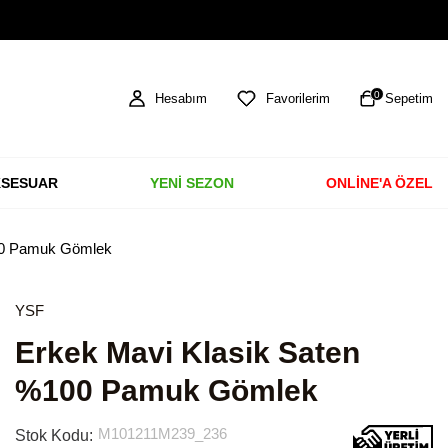
HAVALE & EFT ÖDEMELERİNDE %3 İNDİRİM
0
Hesabım
Favorilerim
Sepetim
SESUAR
YENİ SEZON
ONLİNE'A ÖZEL
00 Pamuk Gömlek
YSF
Erkek Mavi Klasik Saten
%100 Pamuk Gömlek
M101211M239_236
Stok Kodu: