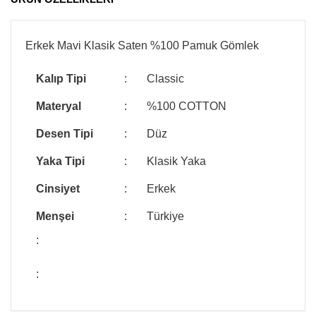
Erkek Mavi Klasik Saten %100 Pamuk Gömlek
Kalıp Tipi
:
Classic
Materyal
:
%100 COTTON
Desen Tipi
:
Düz
Yaka Tipi
:
Klasik Yaka
Cinsiyet
:
Erkek
Menşei
:
Türkiye
:
: