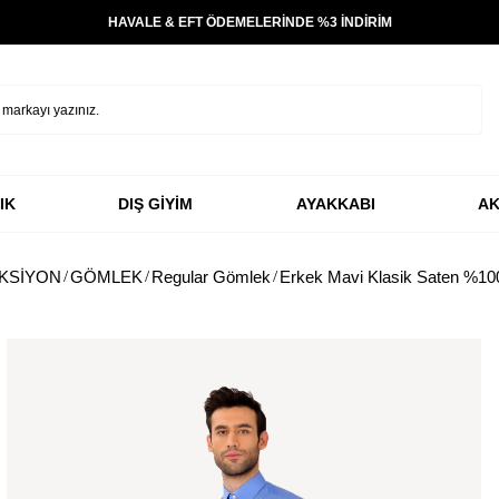
TÜM ÜRÜNLERDE ÜCRETSİZ KARGO
IK
DIŞ GİYİM
AYAKKABI
AK
KSİYON
GÖMLEK
Regular Gömlek
Erkek Mavi Klasik Saten %1