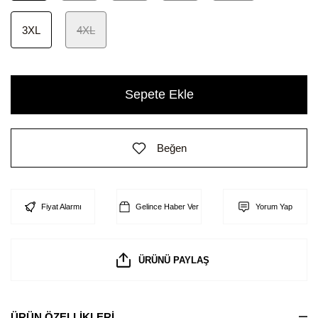
3XL
4XL
Sepete Ekle
Beğen
Fiyat Alarmı
Gelince Haber Ver
Yorum Yap
ÜRÜNÜ PAYLAŞ
ÜRÜN ÖZELLİKLERİ