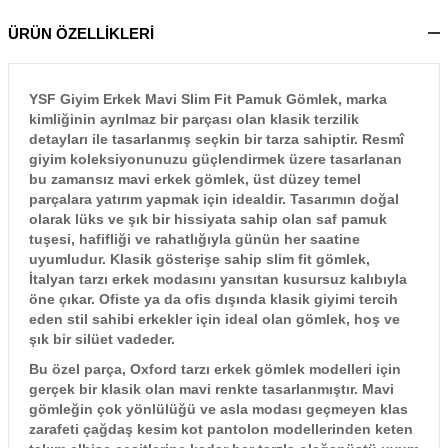
ÜRÜN ÖZELLİKLERİ
YSF Giyim Erkek Mavi Slim Fit Pamuk Gömlek, marka
kimliğinin ayrılmaz bir parçası olan klasik terzilik
detayları ile tasarlanmış seçkin bir tarza sahiptir. Resmî
giyim koleksiyonunuzu güçlendirmek üzere tasarlanan
bu zamansız mavi erkek gömlek, üst düzey temel
parçalara yatırım yapmak için idealdir. Tasarımın doğal
olarak lüks ve şık bir hissiyata sahip olan saf pamuk
tuşesi, hafifliği ve rahatlığıyla günün her saatine
uyumludur. Klasik gösterişe sahip slim fit gömlek,
İtalyan tarzı erkek modasını yansıtan kusursuz kalıbıyla
öne çıkar. Ofiste ya da ofis dışında klasik giyimi tercih
eden stil sahibi erkekler için ideal olan gömlek, hoş ve
şık bir silüet vadeder.
Bu özel parça, Oxford tarzı erkek gömlek modelleri için
gerçek bir klasik olan mavi renkte tasarlanmıştır. Mavi
gömleğin çok yönlülüğü ve asla modası geçmeyen klas
zarafeti çağdaş kesim kot pantolon modellerinden keten