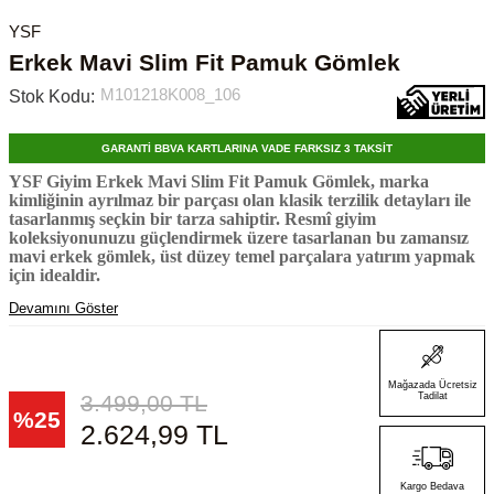
YSF
Erkek Mavi Slim Fit Pamuk Gömlek
M101218K008_106
Stok Kodu:
GARANTİ BBVA KARTLARINA VADE FARKSIZ 3 TAKSİT
YSF Giyim Erkek Mavi Slim Fit Pamuk Gömlek, marka
kimliğinin ayrılmaz bir parçası olan klasik terzilik detayları ile
tasarlanmış seçkin bir tarza sahiptir. Resmî giyim
koleksiyonunuzu güçlendirmek üzere tasarlanan bu zamansız
mavi erkek gömlek, üst düzey temel parçalara yatırım yapmak
için idealdir.
Devamını Göster
Mağazada Ücretsiz
3.499,00
TL
Tadilat
%
25
2.624,99
TL
Kargo Bedava