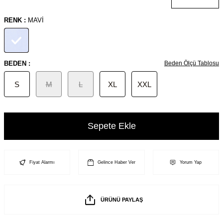
RENK :
MAVI
BEDEN :
Beden Ölçü Tablosu
S
M
L
XL
XXL
Sepete Ekle
Fiyat Alarmı
Gelince Haber Ver
Yorum Yap
ÜRÜNÜ PAYLAŞ