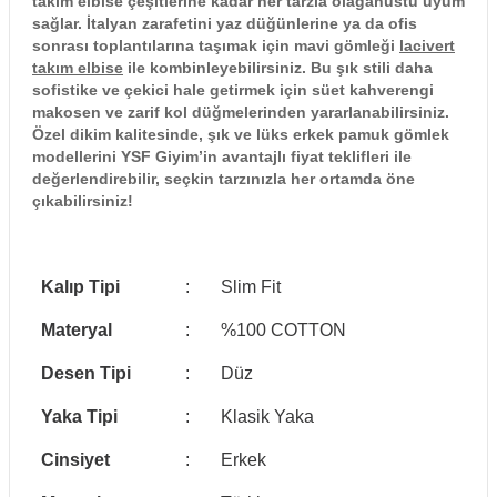
takım elbise çeşitlerine kadar her tarzla olağanüstü uyum
sağlar. İtalyan zarafetini yaz düğünlerine ya da ofis
sonrası toplantılarına taşımak için mavi gömleği
lacivert
takım elbise
ile kombinleyebilirsiniz. Bu şık stili daha
sofistike ve çekici hale getirmek için süet kahverengi
makosen ve zarif kol düğmelerinden yararlanabilirsiniz.
Özel dikim kalitesinde, şık ve lüks erkek pamuk gömlek
modellerini YSF Giyim’in avantajlı fiyat teklifleri ile
değerlendirebilir, seçkin tarzınızla her ortamda öne
çıkabilirsiniz!
Kalıp Tipi
:
Slim Fit
Materyal
:
%100 COTTON
Desen Tipi
:
Düz
Yaka Tipi
:
Klasik Yaka
Cinsiyet
:
Erkek