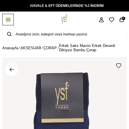
KSİT
HAVALE & EFT ÖDEMELERİNDE %3 İNDİRİM
0
Erkek Saks Mavisi Erkek Desenli
Anasayfa
AKSESUAR
ÇORAP
Dikişsiz Bambu Çorap