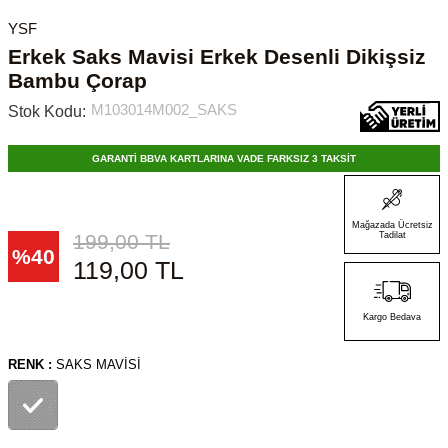
YSF
Erkek Saks Mavisi Erkek Desenli Dikişsiz
Bambu Çorap
M103014M002_SAKS
Stok Kodu:
GARANTİ BBVA KARTLARINA VADE FARKSIZ 3 TAKSİT
Mağazada Ücretsiz
199,00
TL
Tadilat
%
40
119,00
TL
Kargo Bedava
RENK :
SAKS MAVISI