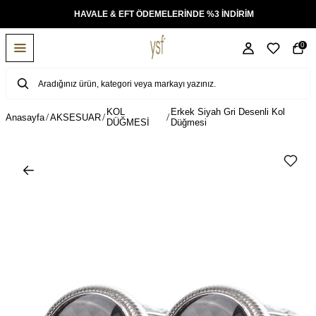
KSİT
HAVALE & EFT ÖDEMELERİNDE %3 İNDİRİM
0
KOL
Erkek Siyah Gri Desenli Kol
Anasayfa
AKSESUAR
DÜĞMESİ
Düğmesi