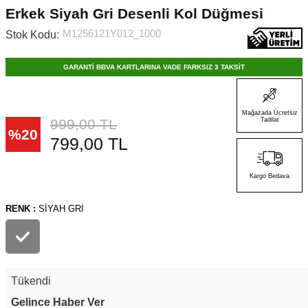
Erkek Siyah Gri Desenli Kol Düğmesi
M1256121Y012_1000
Stok Kodu:
GARANTİ BBVA KARTLARINA VADE FARKSIZ 3 TAKSİT
Mağazada Ücretsiz
999,00
TL
Tadilat
%
20
799,00
TL
Kargo Bedava
RENK :
SIYAH GRI
Tükendi
Gelince Haber Ver