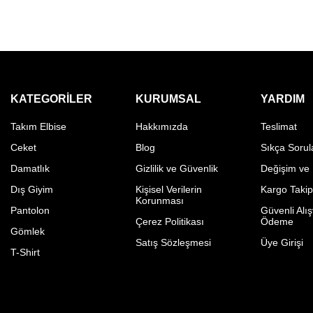
KATEGORILER
KURUMSAL
YARDIM
Takım Elbise
Hakkımızda
Teslimat
Ceket
Blog
Sıkça Sorul
Damatlık
Gizlilik ve Güvenlik
Değişim ve
Dış Giyim
Kişisel Verilerin
Kargo Taki
Korunması
Pantolon
Güvenli Alış
Çerez Politikası
Ödeme
Gömlek
Satış Sözleşmesi
Üye Girişi
T-Shirt