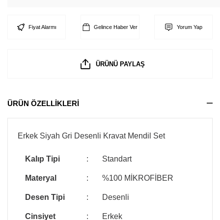
Fiyat Alarmı
Gelince Haber Ver
Yorum Yap
ÜRÜNÜ PAYLAŞ
ÜRÜN ÖZELLİKLERİ
Erkek Siyah Gri Desenli Kravat Mendil Set
Kalıp Tipi
:
Standart
Materyal
:
%100 MİKROFİBER
Desen Tipi
:
Desenli
Cinsiyet
:
Erkek