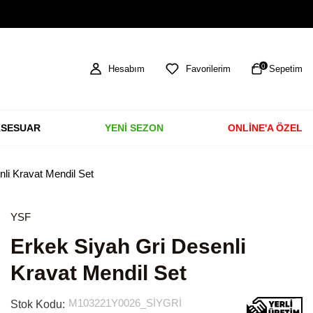
TÜM ÜRÜNLERDE ÜCRETSİZ KARGO
0
Hesabım
Favorilerim
Sepetim
SESUAR
YENİ SEZON
ONLİNE'A ÖZEL
li Kravat Mendil Set
YSF
Erkek Siyah Gri Desenli
Kravat Mendil Set
M103221Y0026_SİYGRİ
Stok Kodu: