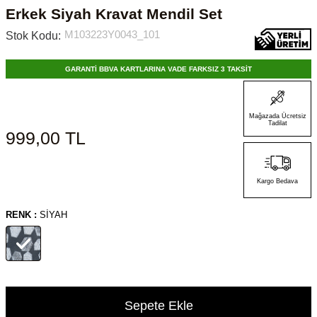
Erkek Siyah Kravat Mendil Set
M103223Y0043_101
Stok Kodu:
GARANTİ BBVA KARTLARINA VADE FARKSIZ 3 TAKSİT
Mağazada Ücretsiz
Tadilat
999,00
TL
Kargo Bedava
RENK :
SIYAH
Sepete Ekle