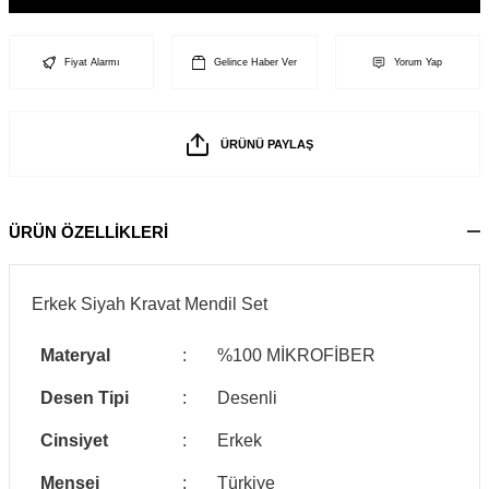
Fiyat Alarmı
Gelince Haber Ver
Yorum Yap
ÜRÜNÜ PAYLAŞ
ÜRÜN ÖZELLİKLERİ
Erkek Siyah Kravat Mendil Set
Materyal
:
%100 MİKROFİBER
Desen Tipi
:
Desenli
Cinsiyet
:
Erkek
Menşei
:
Türkiye