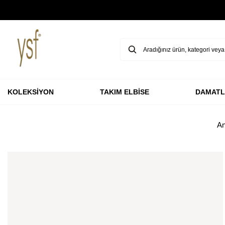
GARANTİ BBVA KARTLARINA ÖZEL VADESİZ 3 TAKSİT
KOLEKSİYON
TAKIM ELBİSE
DAMATL
An