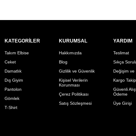
KATEGORILER
KURUMSAL
YARDIM
Takım Elbise
Hakkımızda
Teslimat
Ceket
Blog
Sıkça Sorul
Damatlık
Gizlilik ve Güvenlik
Değişim ve
Dış Giyim
Kişisel Verilerin
Kargo Taki
Korunması
Pantolon
Güvenli Alış
Çerez Politikası
Ödeme
Gömlek
Satış Sözleşmesi
Üye Girişi
T-Shirt