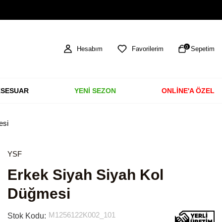
TÜM ÜRÜNLERDE ÜCRETSİZ KARGO
0
Hesabım
Favorilerim
Sepetim
SESUAR
YENİ SEZON
ONLİNE'A ÖZEL
esi
YSF
Erkek Siyah Siyah Kol
Düğmesi
M1256122K002_101
Stok Kodu: