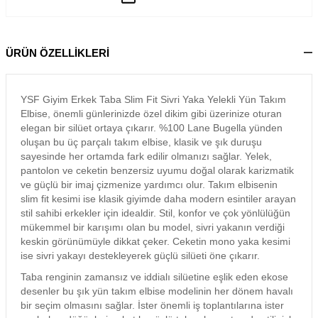
ÜRÜN ÖZELLİKLERİ
YSF Giyim Erkek Taba Slim Fit Sivri Yaka Yelekli Yün Takım
Elbise, önemli günlerinizde özel dikim gibi üzerinize oturan
elegan bir silüet ortaya çıkarır. %100 Lane Bugella yünden
oluşan bu üç parçalı takım elbise, klasik ve şık duruşu
sayesinde her ortamda fark edilir olmanızı sağlar. Yelek,
pantolon ve ceketin benzersiz uyumu doğal olarak karizmatik
ve güçlü bir imaj çizmenize yardımcı olur. Takım elbisenin
slim fit kesimi ise klasik giyimde daha modern esintiler arayan
stil sahibi erkekler için idealdir. Stil, konfor ve çok yönlülüğün
mükemmel bir karışımı olan bu model, sivri yakanın verdiği
keskin görünümüyle dikkat çeker. Ceketin mono yaka kesimi
ise sivri yakayı destekleyerek güçlü silüeti öne çıkarır.
Taba renginin zamansız ve iddialı silüetine eşlik eden ekose
desenler bu şık yün takım elbise modelinin her dönem havalı
bir seçim olmasını sağlar. İster önemli iş toplantılarına ister