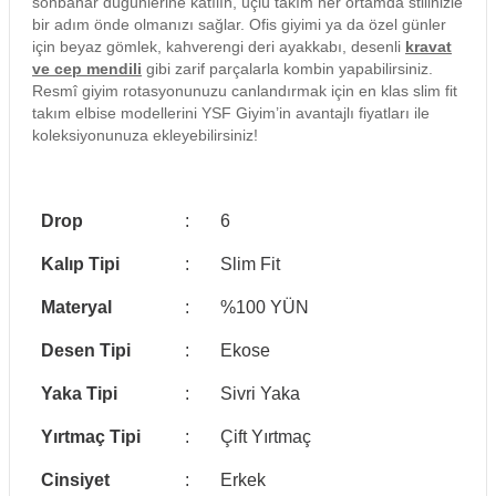
sonbahar düğünlerine katılın, üçlü takım her ortamda stilinizle
bir adım önde olmanızı sağlar. Ofis giyimi ya da özel günler
için beyaz gömlek, kahverengi deri ayakkabı, desenli
kravat
ve cep mendili
gibi zarif parçalarla kombin yapabilirsiniz.
Resmî giyim rotasyonunuzu canlandırmak için en klas slim fit
takım elbise modellerini YSF Giyim’in avantajlı fiyatları ile
koleksiyonunuza ekleyebilirsiniz!
Drop
:
6
Kalıp Tipi
:
Slim Fit
Materyal
:
%100 YÜN
Desen Tipi
:
Ekose
Yaka Tipi
:
Sivri Yaka
Yırtmaç Tipi
:
Çift Yırtmaç
Cinsiyet
:
Erkek