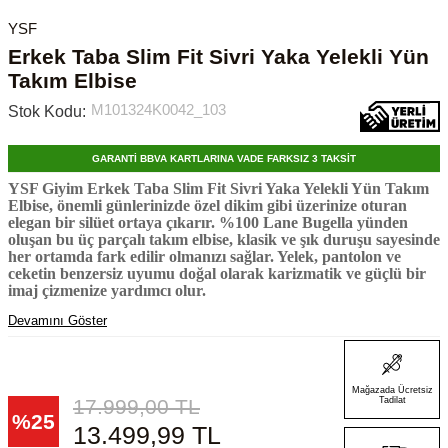
YSF
Erkek Taba Slim Fit Sivri Yaka Yelekli Yün
Takım Elbise
M101324K0042_103
Stok Kodu:
GARANTİ BBVA KARTLARINA VADE FARKSIZ 3 TAKSİT
YSF Giyim Erkek Taba Slim Fit Sivri Yaka Yelekli Yün Takım
Elbise, önemli günlerinizde özel dikim gibi üzerinize oturan
elegan bir silüet ortaya çıkarır. %100 Lane Bugella yünden
oluşan bu üç parçalı takım elbise, klasik ve şık duruşu sayesinde
her ortamda fark edilir olmanızı sağlar. Yelek, pantolon ve
ceketin benzersiz uyumu doğal olarak karizmatik ve güçlü bir
imaj çizmenize yardımcı olur.
Devamını Göster
Mağazada Ücretsiz
17.999,00
TL
Tadilat
%
25
13.499,99
TL