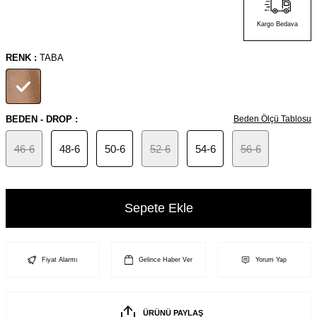
Kargo Bedava
RENK :
TABA
BEDEN - DROP :
Beden Ölçü Tablosu
46-6
48-6
50-6
52-6
54-6
56-6
Sepete Ekle
Fiyat Alarmı
Gelince Haber Ver
Yorum Yap
ÜRÜNÜ PAYLAŞ