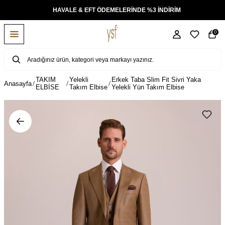
KSİT
HAVALE & EFT ÖDEMELERİNDE %3 İNDİRİM
0
TAKIM
Yelekli
Erkek Taba Slim Fit Sivri Yaka
Anasayfa
ELBİSE
Takım Elbise
Yelekli Yün Takım Elbise