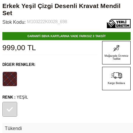
Erkek Yeşil Çizgi Desenli Kravat Mendil
Set
M103222K0028_698
Stok Kodu:
GARANTİ BBVA KARTLARINA VADE FARKSIZ 3 TAKSİT
999,00
TL
Mağazada Ücretsiz
Tadilat
DIGER RENKLER:
Kargo Bedava
RENK :
YEŞIL
Tükendi