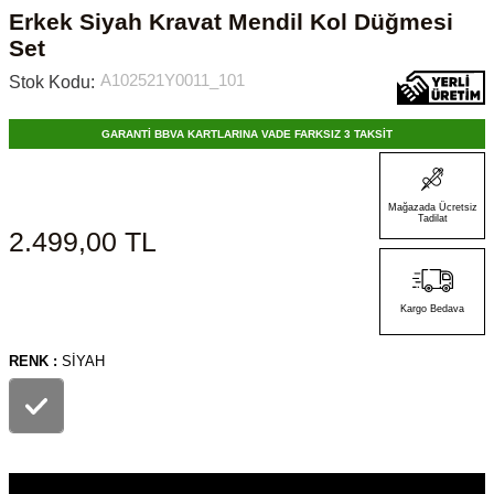
Erkek Siyah Kravat Mendil Kol Düğmesi
Set
A102521Y0011_101
Stok Kodu:
GARANTİ BBVA KARTLARINA VADE FARKSIZ 3 TAKSİT
Mağazada Ücretsiz
Tadilat
2.499,00
TL
Kargo Bedava
RENK :
SIYAH