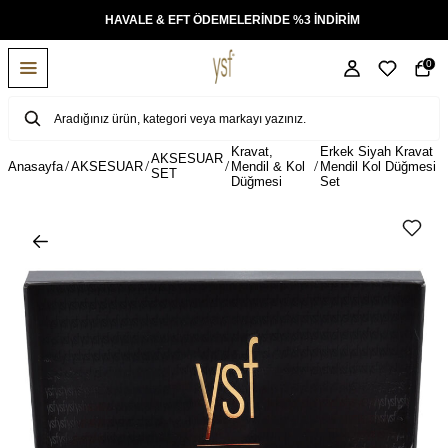
KSİT
HAVALE & EFT ÖDEMELERİNDE %3 İNDİRİM
0
Kravat,
Erkek Siyah Kravat
AKSESUAR
Anasayfa
AKSESUAR
Mendil & Kol
Mendil Kol Düğmesi
SET
Düğmesi
Set