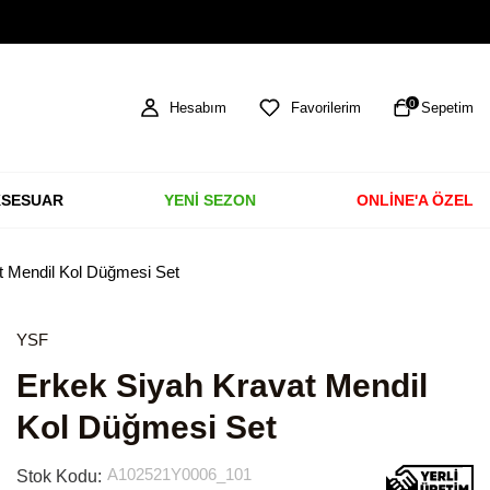
TÜM ÜRÜNLERDE ÜCRETSİZ KARGO
0
Hesabım
Favorilerim
Sepetim
SESUAR
YENİ SEZON
ONLİNE'A ÖZEL
t Mendil Kol Düğmesi Set
YSF
Erkek Siyah Kravat Mendil
Kol Düğmesi Set
A102521Y0006_101
Stok Kodu: