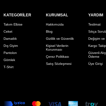
KATEGORILER
KURUMSAL
YARDIM
Takım Elbise
Hakkımızda
Teslimat
Ceket
Blog
Sıkça Sorul
Damatlık
Gizlilik ve Güvenlik
Değişim ve
Dış Giyim
Kişisel Verilerin
Kargo Taki
Korunması
Pantolon
Güvenli Alış
Çerez Politikası
Ödeme
Gömlek
Satış Sözleşmesi
Üye Girişi
T-Shirt