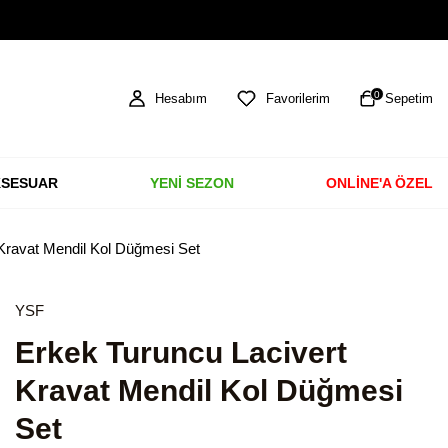
TÜM ÜRÜNLERDE ÜCRETSİZ KARGO
0
Hesabım
Favorilerim
Sepetim
SESUAR
YENİ SEZON
ONLİNE'A ÖZEL
Kravat Mendil Kol Düğmesi Set
YSF
Erkek Turuncu Lacivert
Kravat Mendil Kol Düğmesi
Set