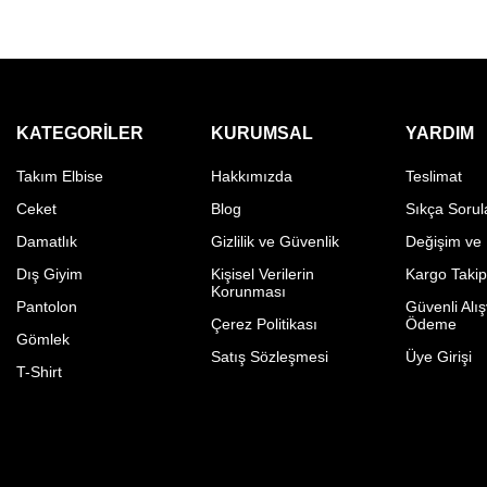
KATEGORILER
KURUMSAL
YARDIM
Takım Elbise
Hakkımızda
Teslimat
Ceket
Blog
Sıkça Sorul
Damatlık
Gizlilik ve Güvenlik
Değişim ve
Dış Giyim
Kişisel Verilerin
Kargo Taki
Korunması
Pantolon
Güvenli Alış
Çerez Politikası
Ödeme
Gömlek
Satış Sözleşmesi
Üye Girişi
T-Shirt