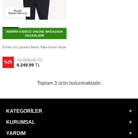
Büyük
Beden Mevcut
İNDİRİM SADECE ONLİNE MAĞAZADA
GEÇERLİDİR
Erkek Gri Lacivert Mono Yaka Kareli Yazlık
10.999,00
TL
%25
8.249,99
TL
Toplam
3
ürün bulunmaktadır.
KATEGORILER
KURUMSAL
YARDIM