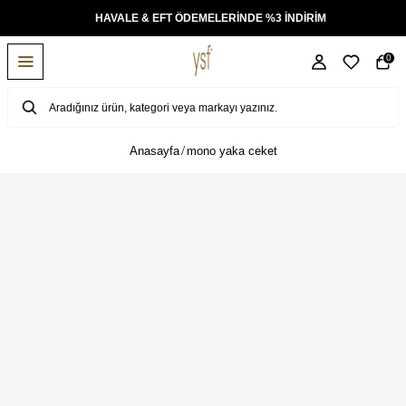
KSİT
HAVALE & EFT ÖDEMELERİNDE %3 İNDİRİM
0
Anasayfa
mono yaka ceket