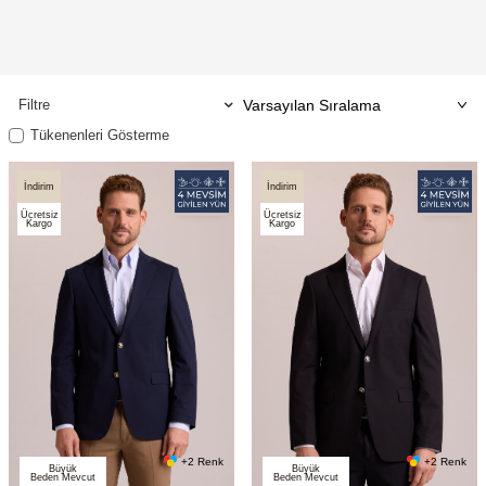
Filtre
Tükenenleri Gösterme
İndirim
İndirim
Ücretsiz
Ücretsiz
Kargo
Kargo
+2 Renk
+2 Renk
Büyük
Büyük
Beden Mevcut
Beden Mevcut