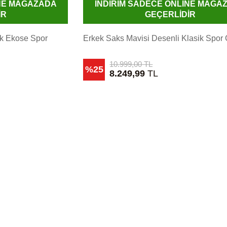
İNE MAĞAZADA
İNDİRİM SADECE ONLİNE MAĞA
İR
GEÇERLİDİR
ik Ekose Spor
Erkek Saks Mavisi Desenli Klasik Spor
10.999,00
TL
%25
8.249,99
TL