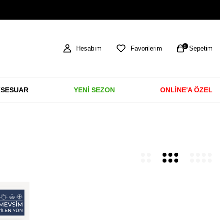
TÜM ÜRÜNLERDE ÜCRETSİZ KARGO
0
Hesabım
Favorilerim
Sepetim
SESUAR
YENİ SEZON
ONLİNE'A ÖZEL