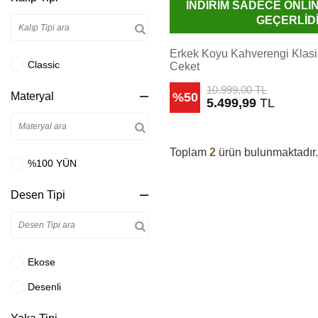
İNDİRİM SADECE ONL
GEÇERLİD
Erkek Koyu Kahverengi Klas
Classic
Ceket
10.999,00
TL
Materyal
%50
5.499,99
TL
Toplam
2
ürün bulunmaktadır.
%100 YÜN
Desen Tipi
Ekose
Desenli