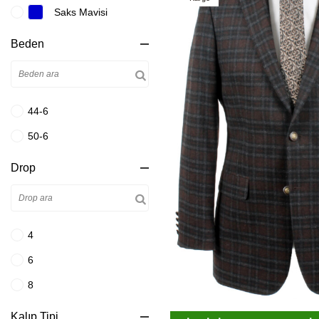
Saks Mavisi
Beden
44-6
50-6
Drop
4
6
8
Kalıp Tipi