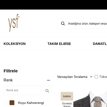
GARANTİ BBVA KARTLARINA ÖZEL VADESİZ 3 TAKSİT
KOLEKSİYON
TAKIM ELBİSE
DAMATL
Filtrele
Tüken
Renk
İndirim
Koyu Kahverengi
Ücretsiz
Kargo