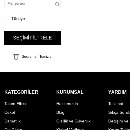
Türkiye
SEÇİMİ FİLTRELE
Seçilenleri Temizle
KATEGORILER
KURUMSAL
YARDIM
Takım Elbise
Hakkımızda
Teslimat
Ceket
Blog
Sıkça Sorul
Damatlık
Gizlilik ve Güvenlik
Değişim ve
Dış Giyim
Kişisel Verilerin
Kargo Taki