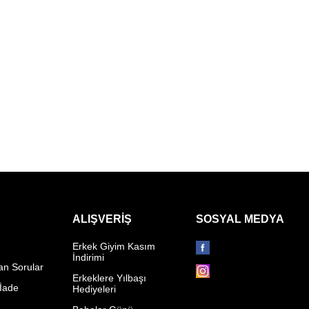
ALIŞVERIŞ
SOSYAL MEDYA
Erkek Giyim Kasım
İndirimi
an Sorular
Erkeklere Yılbaşı
 İade
Hediyeleri
p