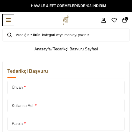
KSİT
HAVALE & EFT ÖDEMELERİNDE %3 İNDİRİM
0
Anasayfa
Tedarikçi Basvuru Sayfasi
Tedarikçi Başvuru
Ünvan
*
Kullanıcı Adı
*
Parola
*