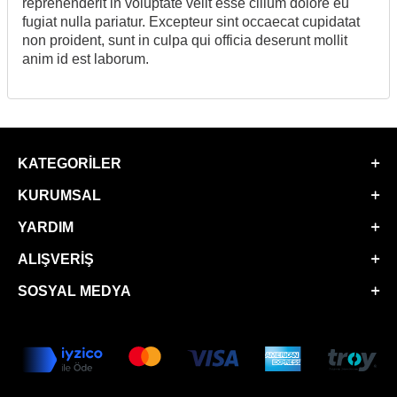
reprehenderit in voluptate velit esse cillum dolore eu
fugiat nulla pariatur. Excepteur sint occaecat cupidatat
non proident, sunt in culpa qui officia deserunt mollit
anim id est laborum.
KATEGORILER
KURUMSAL
YARDIM
ALIŞVERIŞ
SOSYAL MEDYA