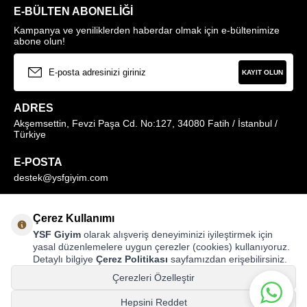
E-BÜLTEN ABONELIĞI
Kampanya ve yeniliklerden haberdar olmak için e-bültenimize
abone olun!
KAYIT OLUN
ADRES
Akşemsettin, Fevzi Paşa Cd. No:127, 34080 Fatih / İstanbul /
Türkiye
E-POSTA
destek@ysfgiyim.com
Müşteri Hizmetleri Hattı
Çerez Kullanımı
0850 259 1373
YSF Giyim
olarak alışveriş deneyiminizi iyileştirmek için
yasal düzenlemelere uygun çerezler (cookies) kullanıyoruz.
Detaylı bilgiye
Çerez Politikası
sayfamızdan erişebilirsiniz.
MAĞAZALARIMIZ
Çerezleri Özelleştir
Hepsini Reddet