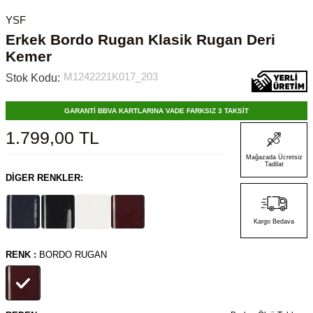
YSF
Erkek Bordo Rugan Klasik Rugan Deri
Kemer
M1242221K017_203
Stok Kodu:
GARANTİ BBVA KARTLARINA VADE FARKSIZ 3 TAKSİT
1.799,00
TL
Mağazada Ücretsiz
Tadilat
DIGER RENKLER:
Kargo Bedava
RENK :
BORDO RUGAN