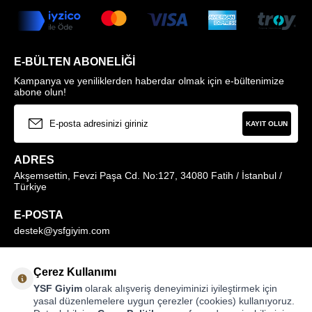
E-BÜLTEN ABONELIĞI
Kampanya ve yeniliklerden haberdar olmak için e-bültenimize
abone olun!
KAYIT OLUN
ADRES
Akşemsettin, Fevzi Paşa Cd. No:127, 34080 Fatih / İstanbul /
Türkiye
E-POSTA
destek@ysfgiyim.com
Müşteri Hizmetleri Hattı
Çerez Kullanımı
0850 259 1373
YSF Giyim
olarak alışveriş deneyiminizi iyileştirmek için
yasal düzenlemelere uygun çerezler (cookies) kullanıyoruz.