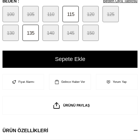
BEDEN :
Beden Ölçü Tablosu
100
105
110
115
120
125
130
135
140
145
150
Sepete Ekle
Fiyat Alarmı
Gelince Haber Ver
Yorum Yap
ÜRÜNÜ PAYLAŞ
ÜRÜN ÖZELLİKLERİ