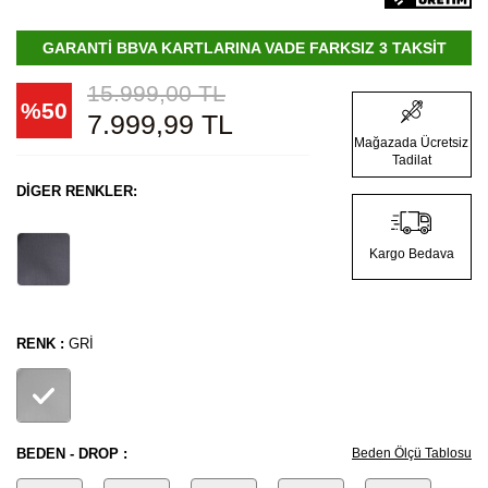
GARANTİ BBVA KARTLARINA VADE FARKSIZ 3 TAKSİT
15.999,00
TL
%
50
7.999,99
TL
Mağazada Ücretsiz
Tadilat
DIGER RENKLER:
Kargo Bedava
RENK :
GRI
BEDEN - DROP :
Beden Ölçü Tablosu