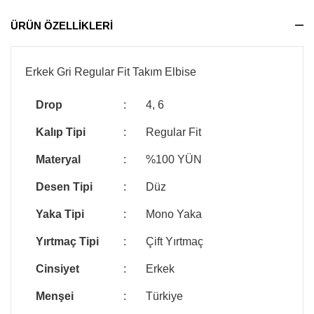
ÜRÜN ÖZELLİKLERİ
Erkek Gri Regular Fit Takım Elbise
Drop
:
4, 6
Kalıp Tipi
:
Regular Fit
Materyal
:
%100 YÜN
Desen Tipi
:
Düz
Yaka Tipi
:
Mono Yaka
Yırtmaç Tipi
:
Çift Yırtmaç
Cinsiyet
:
Erkek
Menşei
:
Türkiye