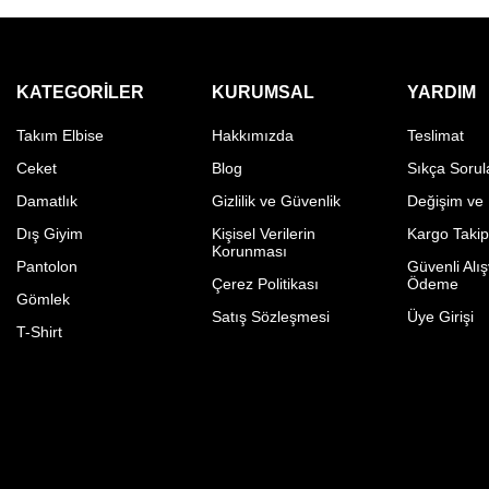
KATEGORILER
KURUMSAL
YARDIM
Takım Elbise
Hakkımızda
Teslimat
Ceket
Blog
Sıkça Sorul
Damatlık
Gizlilik ve Güvenlik
Değişim ve
Dış Giyim
Kişisel Verilerin
Kargo Taki
Korunması
Pantolon
Güvenli Alış
Çerez Politikası
Ödeme
Gömlek
Satış Sözleşmesi
Üye Girişi
T-Shirt