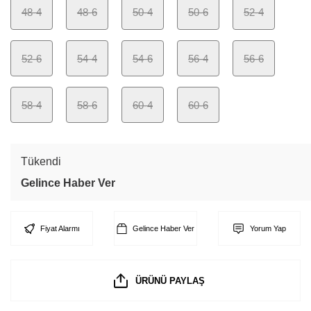
48-4
48-6
50-4
50-6
52-4
52-6
54-4
54-6
56-4
56-6
58-4
58-6
60-4
60-6
Tükendi
Gelince Haber Ver
Fiyat Alarmı
Gelince Haber Ver
Yorum Yap
ÜRÜNÜ PAYLAŞ