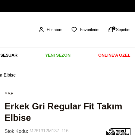
TÜM ÜRÜNLERDE ÜCRETSİZ KARGO
0
Hesabım
Favorilerim
Sepetim
SESUAR
YENİ SEZON
ONLİNE'A ÖZEL
m Elbise
YSF
Erkek Gri Regular Fit Takım
Elbise
M261312M137_116
Stok Kodu: