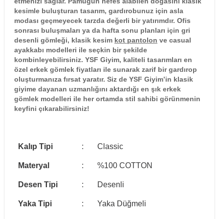
etmenizi sağlar. Pamuğun nefes alabilen doğasını klasik
kesimle buluşturan tasarım, gardırobunuz için asla
modası geçmeyecek tarzda değerli bir yatırımdır. Ofis
sonrası buluşmaları ya da hafta sonu planları için gri
desenli gömleği, klasik kesim
kot pantolon
ve casual
ayakkabı modelleri ile seçkin bir şekilde
kombinleyebilirsiniz. YSF Giyim, kaliteli tasarımları en
özel erkek gömlek fiyatları ile sunarak zarif bir gardırop
oluşturmanıza fırsat yaratır. Siz de YSF Giyim’in klasik
giyime dayanan uzmanlığını aktardığı en şık erkek
gömlek modelleri ile her ortamda stil sahibi görünmenin
keyfini çıkarabilirsiniz!
Kalıp Tipi
:
Classic
Materyal
:
%100 COTTON
Desen Tipi
:
Desenli
Yaka Tipi
:
Yaka Düğmeli