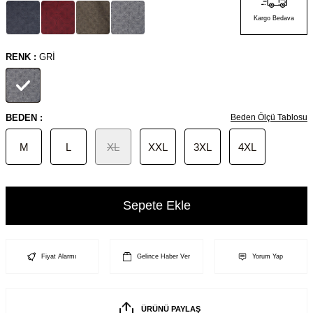
Kargo Bedava
RENK :
GRI
BEDEN :
Beden Ölçü Tablosu
M
L
XL
XXL
3XL
4XL
Sepete Ekle
Fiyat Alarmı
Gelince Haber Ver
Yorum Yap
ÜRÜNÜ PAYLAŞ