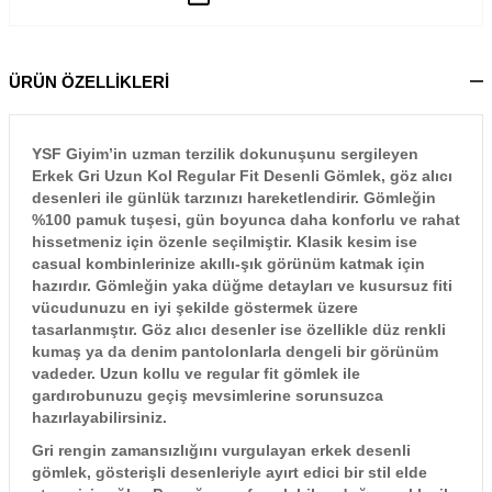
ÜRÜN ÖZELLİKLERİ
YSF Giyim’in uzman terzilik dokunuşunu sergileyen
Erkek Gri Uzun Kol Regular Fit Desenli Gömlek, göz alıcı
desenleri ile günlük tarzınızı hareketlendirir. Gömleğin
%100 pamuk tuşesi, gün boyunca daha konforlu ve rahat
hissetmeniz için özenle seçilmiştir. Klasik kesim ise
casual kombinlerinize akıllı-şık görünüm katmak için
hazırdır. Gömleğin yaka düğme detayları ve kusursuz fiti
vücudunuzu en iyi şekilde göstermek üzere
tasarlanmıştır. Göz alıcı desenler ise özellikle düz renkli
kumaş ya da denim pantolonlarla dengeli bir görünüm
vadeder. Uzun kollu ve regular fit gömlek ile
gardırobunuzu geçiş mevsimlerine sorunsuzca
hazırlayabilirsiniz.
Gri rengin zamansızlığını vurgulayan erkek desenli
gömlek, gösterişli desenleriyle ayırt edici bir stil elde