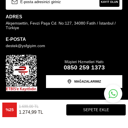
KAYIT OLUN
ADRES
Akşemsettin, Fevzi Paşa Cd. No:127, 34080 Fatih / İstanbul /
Türkiye
E-POSTA
destek@ysfgiyim.com
Müşteri Hizmetleri Hattı
0850 259 1373
MAĞAZALARIMIZ
1.699,00
TL
%
25
SEPETE EKLE
© ysfgiyim.com | Tüm Hakları Saklıdır.
1.274,99
TL
T
-Soft
E-Ticaret
Sistemleriyle Hazırlanmıştır.