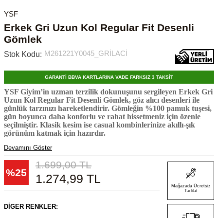
YSF
Erkek Gri Uzun Kol Regular Fit Desenli
Gömlek
M261221Y0045_GRİLACİ
Stok Kodu:
GARANTİ BBVA KARTLARINA VADE FARKSIZ 3 TAKSİT
YSF Giyim’in uzman terzilik dokunuşunu sergileyen Erkek Gri
Uzun Kol Regular Fit Desenli Gömlek, göz alıcı desenleri ile
günlük tarzınızı hareketlendirir. Gömleğin %100 pamuk tuşesi,
gün boyunca daha konforlu ve rahat hissetmeniz için özenle
seçilmiştir. Klasik kesim ise casual kombinlerinize akıllı-şık
görünüm katmak için hazırdır.
Devamını Göster
1.699,00
TL
%
25
1.274,99
TL
Mağazada Ücretsiz
Tadilat
DIGER RENKLER: