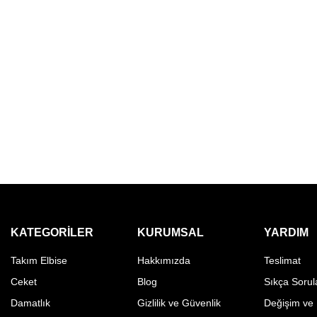
KATEGORILER
KURUMSAL
YARDIM
Takım Elbise
Hakkımızda
Teslimat
Ceket
Blog
Sıkça Sorul
Damatlık
Gizlilik ve Güvenlik
Değişim ve