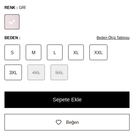
RENK :
GRI
BEDEN :
Beden Ölçü Tablosu
S
M
L
XL
XXL
3XL
4XL
5XL
Sepete Ekle
Beğen