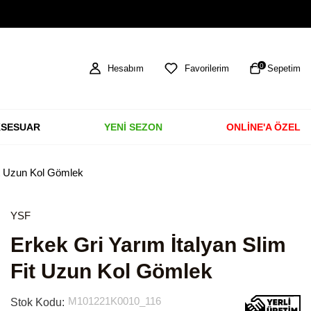
TÜM ÜRÜNLERDE ÜCRETSİZ KARGO
0
Hesabım
Favorilerim
Sepetim
SESUAR
YENİ SEZON
ONLİNE'A ÖZEL
it Uzun Kol Gömlek
YSF
Erkek Gri Yarım İtalyan Slim
Fit Uzun Kol Gömlek
M101221K0010_116
Stok Kodu: