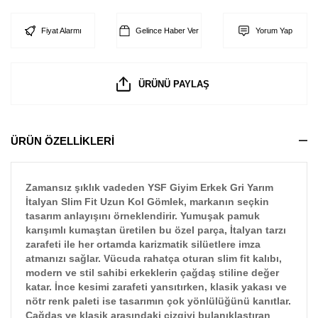
Fiyat Alarmı
Gelince Haber Ver
Yorum Yap
ÜRÜNÜ PAYLAŞ
ÜRÜN ÖZELLİKLERİ
Zamansız şıklık vadeden YSF Giyim Erkek Gri Yarım
İtalyan Slim Fit Uzun Kol Gömlek, markanın seçkin
tasarım anlayışını örneklendirir. Yumuşak pamuk
karışımlı kumaştan üretilen bu özel parça, İtalyan tarzı
zarafeti ile her ortamda karizmatik silüetlere imza
atmanızı sağlar. Vücuda rahatça oturan slim fit kalıbı,
modern ve stil sahibi erkeklerin çağdaş stiline değer
katar. İnce kesimi zarafeti yansıtırken, klasik yakası ve
nötr renk paleti ise tasarımın çok yönlülüğünü kanıtlar.
Çağdaş ve klasik arasındaki çizgiyi bulanıklaştıran