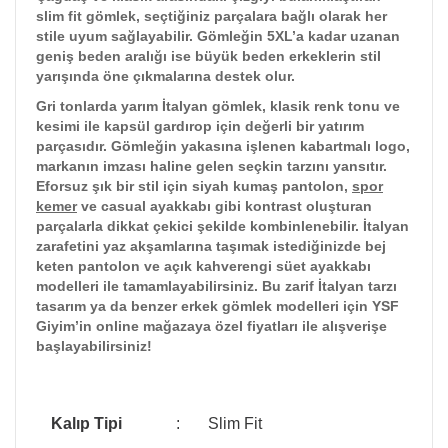
slim fit gömlek, seçtiğiniz parçalara bağlı olarak her
stile uyum sağlayabilir. Gömleğin 5XL’a kadar uzanan
geniş beden aralığı ise büyük beden erkeklerin stil
yarışında öne çıkmalarına destek olur.
Gri tonlarda yarım İtalyan gömlek, klasik renk tonu ve
kesimi ile kapsül gardırop için değerli bir yatırım
parçasıdır. Gömleğin yakasına işlenen kabartmalı logo,
markanın imzası haline gelen seçkin tarzını yansıtır.
Eforsuz şık bir stil için siyah kumaş pantolon,
spor
kemer
ve casual ayakkabı gibi kontrast oluşturan
parçalarla dikkat çekici şekilde kombinlenebilir. İtalyan
zarafetini yaz akşamlarına taşımak istediğinizde bej
keten pantolon ve açık kahverengi süet ayakkabı
modelleri ile tamamlayabilirsiniz. Bu zarif İtalyan tarzı
tasarım ya da benzer erkek gömlek modelleri için YSF
Giyim’in online mağazaya özel fiyatları ile alışverişe
başlayabilirsiniz!
Kalıp Tipi
:
Slim Fit