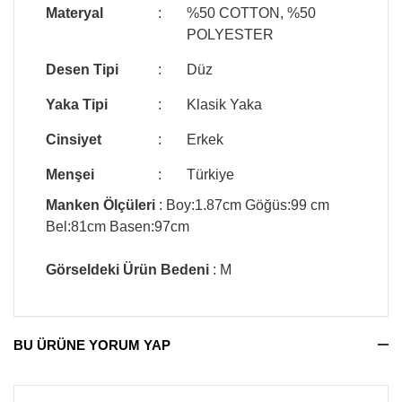
Materyal
:
%50 COTTON, %50
POLYESTER
Desen Tipi
:
Düz
Yaka Tipi
:
Klasik Yaka
Cinsiyet
:
Erkek
Menşei
:
Türkiye
Manken Ölçüleri
: Boy:1.87cm Göğüs:99 cm
Bel:81cm Basen:97cm
Görseldeki Ürün Bedeni
: M
BU ÜRÜNE YORUM YAP