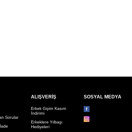
ALIŞVERIŞ
SOSYAL MEDYA
Erkek Giyim Kasım
İndirimi
an Sorular
Erkeklere Yılbaşı
 İade
Hediyeleri