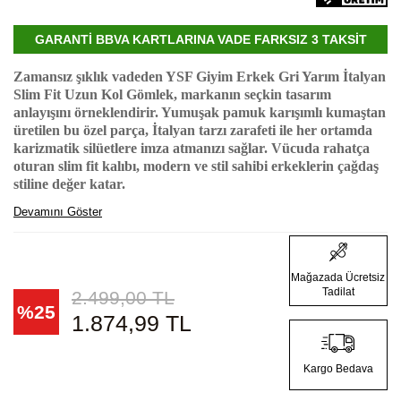
GARANTİ BBVA KARTLARINA VADE FARKSIZ 3 TAKSİT
Zamansız şıklık vadeden YSF Giyim Erkek Gri Yarım İtalyan
Slim Fit Uzun Kol Gömlek, markanın seçkin tasarım
anlayışını örneklendirir. Yumuşak pamuk karışımlı kumaştan
üretilen bu özel parça, İtalyan tarzı zarafeti ile her ortamda
karizmatik silüetlere imza atmanızı sağlar. Vücuda rahatça
oturan slim fit kalıbı, modern ve stil sahibi erkeklerin çağdaş
stiline değer katar.
Devamını Göster
Mağazada Ücretsiz
Tadilat
2.499,00
TL
%
25
1.874,99
TL
Kargo Bedava