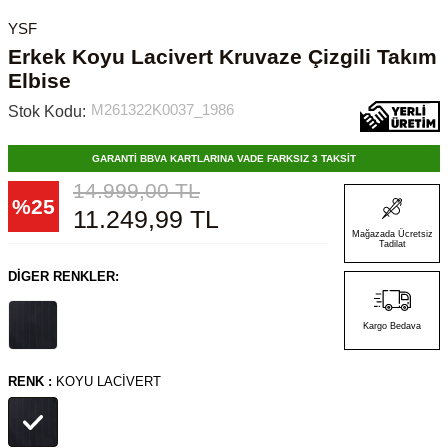
YSF
Erkek Koyu Lacivert Kruvaze Çizgili Takım
Elbise
M261322K0037_1986
Stok Kodu:
GARANTİ BBVA KARTLARINA VADE FARKSIZ 3 TAKSİT
14.999,00
TL
%
25
11.249,99
TL
Mağazada Ücretsiz
Tadilat
DIGER RENKLER:
Kargo Bedava
RENK :
KOYU LACIVERT