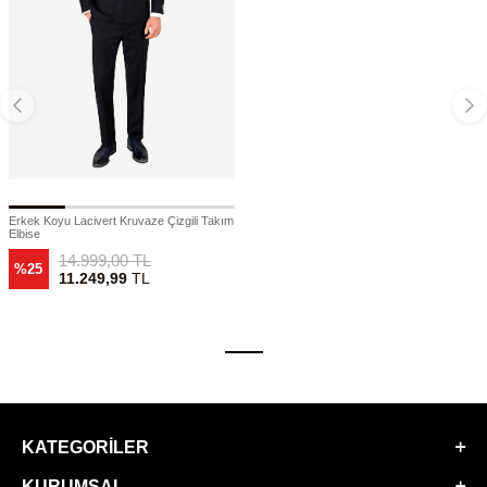
Erkek Koyu Lacivert Kruvaze Çizgili Takım
Elbise
14.999,00
TL
%25
11.249,99
TL
KATEGORILER
KURUMSAL