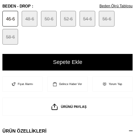
BEDEN - DROP :
Beden Ölçü Tablosu
46-6
48-6
50-6
52-6
54-6
56-6
58-6
Sepete Ekle
Fiyat Alarmı
Gelince Haber Ver
Yorum Yap
ÜRÜNÜ PAYLAŞ
ÜRÜN ÖZELLİKLERİ