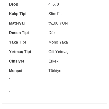
Drop
:
4, 6, 8
Kalıp Tipi
:
Slim Fit
Materyal
:
%100 YÜN
Desen Tipi
:
Düz
Yaka Tipi
:
Mono Yaka
Yırtmaç Tipi
:
Çift Yırtmaç
Cinsiyet
:
Erkek
Menşei
:
Türkiye
:
: