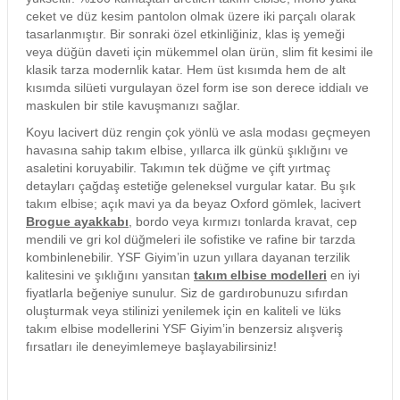
ceket ve düz kesim pantolon olmak üzere iki parçalı olarak
tasarlanmıştır. Bir sonraki özel etkinliğiniz, klas iş yemeği
veya düğün daveti için mükemmel olan ürün, slim fit kesimi ile
klasik tarza modernlik katar. Hem üst kısımda hem de alt
kısımda silüeti vurgulayan özel form ise son derece iddialı ve
maskulen bir stile kavuşmanızı sağlar.
Koyu lacivert düz rengin çok yönlü ve asla modası geçmeyen
havasına sahip takım elbise, yıllarca ilk günkü şıklığını ve
asaletini koruyabilir. Takımın tek düğme ve çift yırtmaç
detayları çağdaş estetiğe geleneksel vurgular katar. Bu şık
takım elbise; açık mavi ya da beyaz Oxford gömlek, lacivert
Brogue ayakkabı
, bordo veya kırmızı tonlarda kravat, cep
mendili ve gri kol düğmeleri ile sofistike ve rafine bir tarzda
kombinlenebilir. YSF Giyim’in uzun yıllara dayanan terzilik
kalitesini ve şıklığını yansıtan
takım elbise modelleri
en iyi
fiyatlarla beğeniye sunulur. Siz de gardırobunuzu sıfırdan
oluşturmak veya stilinizi yenilemek için en kaliteli ve lüks
takım elbise modellerini YSF Giyim’in benzersiz alışveriş
fırsatları ile deneyimlemeye başlayabilirsiniz!