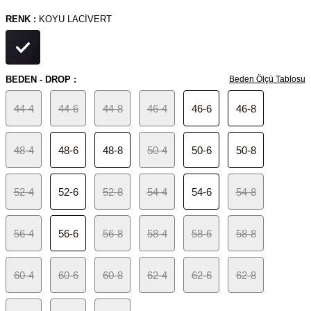
RENK :
KOYU LACIVERT
BEDEN - DROP :
Beden Ölçü Tablosu
44-4
44-6
44-8
46-4
46-6
46-8
48-4
48-6
48-8
50-4
50-6
50-8
52-4
52-6
52-8
54-4
54-6
54-8
56-4
56-6
56-8
58-4
58-6
58-8
60-4
60-6
60-8
62-4
62-6
62-8