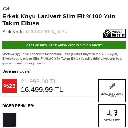
YSF
Erkek Koyu Lacivert Slim Fit %100 Yün
Takım Elbise
M261312M190_KLACİ
Stok Kodu:
GARANTİ BBVA KARTLARINA VADE FARKSIZ 3 TAKSİT
Modaya uygun ve benzersiz tasarımlara uzun yıllardır hayat veren YSF Giyim,
Erkek Koyu Lacivert Slim Fit %100 Yün Takım Elbise ile stil sahibi erkeklerin özel
gün ve resmî tarzını yükseltir.
Devamını Göster
21.999,00
TL
%
25
16.499,99
TL
Mağazada Ücretsiz
Tadilat
DIGER RENKLER:
Kargo Bedava