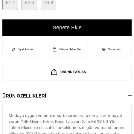
64-4
64-6
64-8
Sepete Ekle
Fiyat Alarmı
Gelince Haber Ver
Yorum Yap
ÜRÜNÜ PAYLAŞ
ÜRÜN ÖZELLİKLERİ
Modaya uygun ve benzersiz tasarımlara uzun yıllardır hayat
veren YSF Giyim, Erkek Koyu Lacivert Slim Fit %100 Yün
Takım Elbise ile stil sahibi erkeklerin özel gün ve resmî tarzını
yükseltir. %100 kumaştan üretilen takım elbise, mono yaka