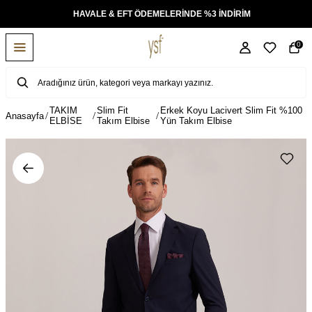
KSİT
HAVALE & EFT ÖDEMELERİNDE %3 İNDİRİM
0
TAKIM
Slim Fit
Erkek Koyu Lacivert Slim Fit %100
Anasayfa
ELBİSE
Takım Elbise
Yün Takım Elbise