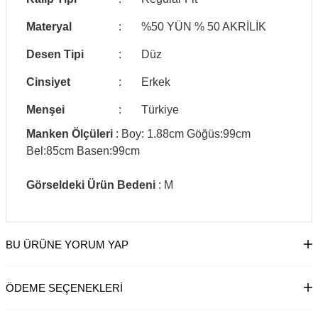
Materyal
:
%50 YÜN % 50 AKRİLİK
Desen Tipi
:
Düz
Cinsiyet
:
Erkek
Menşei
:
Türkiye
Manken Ölçüleri
: Boy: 1.88cm Göğüs:99cm
Bel:85cm Basen:99cm
Görseldeki Ürün Bedeni
: M
BU ÜRÜNE YORUM YAP
ÖDEME SEÇENEKLERI