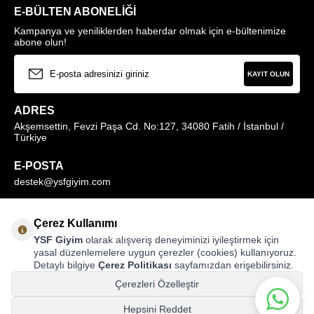
E-BÜLTEN ABONELIĞI
Kampanya ve yeniliklerden haberdar olmak için e-bültenimize
abone olun!
KAYIT OLUN
ADRES
Akşemsettin, Fevzi Paşa Cd. No:127, 34080 Fatih / İstanbul /
Türkiye
E-POSTA
destek@ysfgiyim.com
Müşteri Hizmetleri Hattı
Çerez Kullanımı
0850 259 1373
YSF Giyim
olarak alışveriş deneyiminizi iyileştirmek için
yasal düzenlemelere uygun çerezler (cookies) kullanıyoruz.
Detaylı bilgiye
Çerez Politikası
sayfamızdan erişebilirsiniz.
MAĞAZALARIMIZ
Çerezleri Özelleştir
Hepsini Reddet