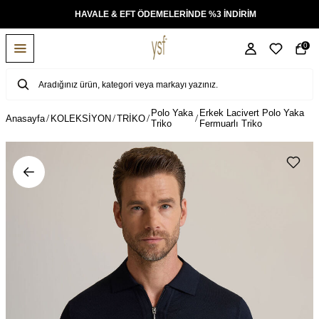
KSİT
HAVALE & EFT ÖDEMELERİNDE %3 İNDİRİM
0
Polo Yaka
Erkek Lacivert Polo Yaka
Anasayfa
KOLEKSİYON
TRİKO
Triko
Fermuarlı Triko