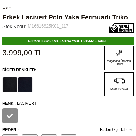
YSF
Erkek Lacivert Polo Yaka Fermuarlı Triko
M16616925K01_117
Stok Kodu:
GARANTİ BBVA KARTLARINA VADE FARKSIZ 3 TAKSİT
3.999,00
TL
Mağazada Ücretsiz
Tadilat
DIGER RENKLER:
Kargo Bedava
RENK :
LACIVERT
BEDEN :
Beden Ölçü Tablosu