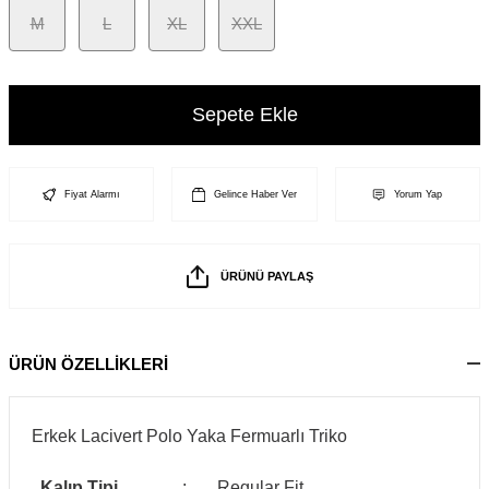
M
L
XL
XXL
Sepete Ekle
Fiyat Alarmı
Gelince Haber Ver
Yorum Yap
ÜRÜNÜ PAYLAŞ
ÜRÜN ÖZELLİKLERİ
Erkek Lacivert Polo Yaka Fermuarlı Triko
Kalıp Tipi
:
Regular Fit