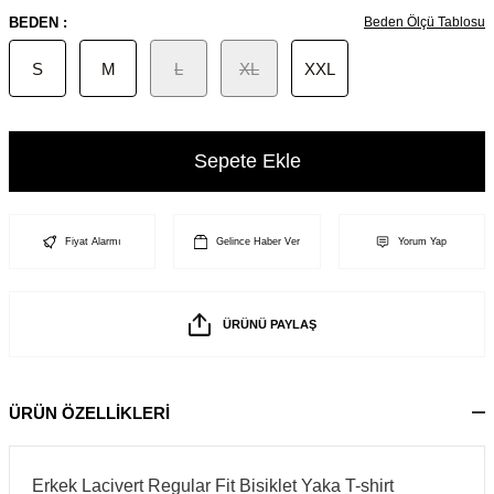
BEDEN :
Beden Ölçü Tablosu
S
M
L
XL
XXL
Sepete Ekle
Fiyat Alarmı
Gelince Haber Ver
Yorum Yap
ÜRÜNÜ PAYLAŞ
ÜRÜN ÖZELLİKLERİ
Erkek Lacivert Regular Fit Bisiklet Yaka T-shirt