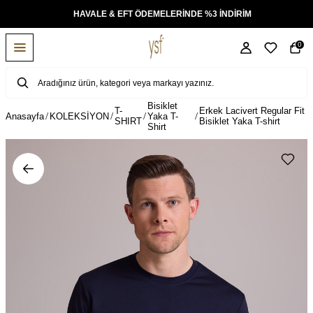
KSİT
HAVALE & EFT ÖDEMELERİNDE %3 İNDİRİM
0
Bisiklet
T-
Erkek Lacivert Regular Fit
Anasayfa
KOLEKSİYON
Yaka T-
SHIRT
Bisiklet Yaka T-shirt
Shirt