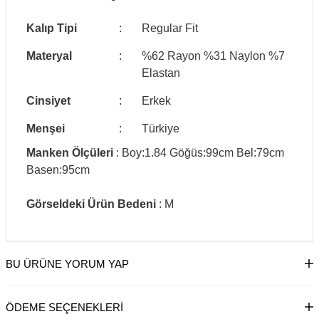
Kalıp Tipi
:
Regular Fit
Materyal
:
%62 Rayon %31 Naylon %7
Elastan
Cinsiyet
:
Erkek
Menşei
:
Türkiye
Manken Ölçüleri
: Boy:1.84 Göğüs:99cm Bel:79cm
Basen:95cm
Görseldeki Ürün Bedeni
: M
BU ÜRÜNE YORUM YAP
ÖDEME SEÇENEKLERI