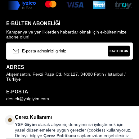
E-BÜLTEN ABONELIĞI
Kampanya ve yeniliklerden haberdar olmak için e-bültenimize
abone olun!
KAYIT OLUN
ADRES
Akşemsettin, Fevzi Paşa Cd. No:127, 34080 Fatih / İstanbul /
Türkiye
E-POSTA
destek@ysfgiyim.com
Müşteri Hizmetleri Hattı
Çerez Kullanımı
0850 259 1373
YSF Giyim
olarak alışveriş deneyiminizi iyileştirmek için
yasal düzenlemelere uygun çerezler (cookies) kullanıyoruz.
Detaylı bilgiye
Çerez Politikası
sayfamızdan erişebilirsiniz.
MAĞAZALARIMIZ