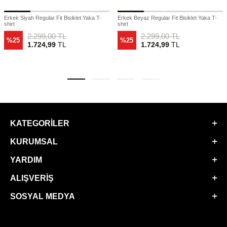
Erkek Siyah Regular Fit Bisiklet Yaka T-
Erkek Beyaz Regular Fit Bisiklet Yaka T-
shirt
shirt
2.299,00
TL
2.299,00
TL
%25
%25
1.724,99
TL
1.724,99
TL
KATEGORILER
KURUMSAL
YARDIM
ALIŞVERIŞ
SOSYAL MEDYA