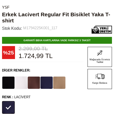
YSF
Erkek Lacivert Regular Fit Bisiklet Yaka T-
shirt
M1794225K001_117
Stok Kodu:
GARANTİ BBVA KARTLARINA VADE FARKSIZ 3 TAKSİT
2.299,00
TL
%
25
1.724,99
TL
Mağazada Ücretsiz
Tadilat
DIGER RENKLER:
Kargo Bedava
RENK :
LACIVERT