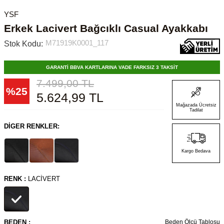
YSF
Erkek Lacivert Bağcıklı Casual Ayakkabı
M71919K0001_117
Stok Kodu:
GARANTİ BBVA KARTLARINA VADE FARKSIZ 3 TAKSİT
7.499,00
TL
%
25
5.624,99
TL
Mağazada Ücretsiz
Tadilat
DIGER RENKLER:
Kargo Bedava
RENK :
LACIVERT
BEDEN :
Beden Ölçü Tablosu