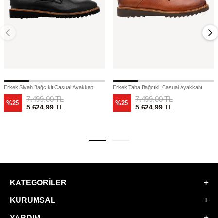
Erkek Siyah Bağcıklı Casual Ayakkabı
Erkek Taba Bağcıklı Casual Ayakkabı
7.499,00
TL
7.499,00
TL
%25
%25
5.624,99
TL
5.624,99
TL
KATEGORILER
KURUMSAL
YARDIM