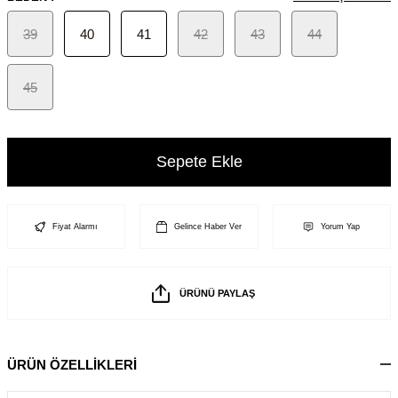
39
40
41
42
43
44
45
Sepete Ekle
Fiyat Alarmı
Gelince Haber Ver
Yorum Yap
ÜRÜNÜ PAYLAŞ
ÜRÜN ÖZELLİKLERİ