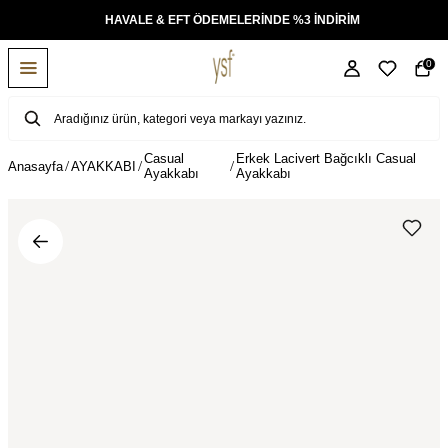
KSİT
HAVALE & EFT ÖDEMELERİNDE %3 İNDİRİM
0
Casual
Erkek Lacivert Bağcıklı Casual
Anasayfa
AYAKKABI
Ayakkabı
Ayakkabı