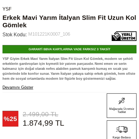
YSF
Erkek Mavi Yarım İtalyan Slim Fit Uzun Kol
Gömlek
M101221K0007_106
Stok Kodu:
GARANTİ BBVA KARTLARINA VADE FARKSIZ 3 TAKSİT
YSF Giyim Erkek Mavi Yarım İtalyan Slim Fit Uzun Kol Gömlek, modern ve şehirli
erkeklerin gardıropları için kıymetli bir yatırım parçasıdır. Nemi emen ve serin
kalmanız için doğal olarak nefes alabilen pamuk karışımlı kumaş en sıcak yaz
günlerinde bile konfor sunar. Yarım İtalyan yakaya sahip erkek gömlek, hem ofiste
hem de sosyal ortamlarda modern bir figürle boy göstermenizi sağlar.
Devamını Göster
Mağazada Ücretsiz
2.499,00
TL
Tadilat
%
25
1.874,99
TL
Kargo Bedava