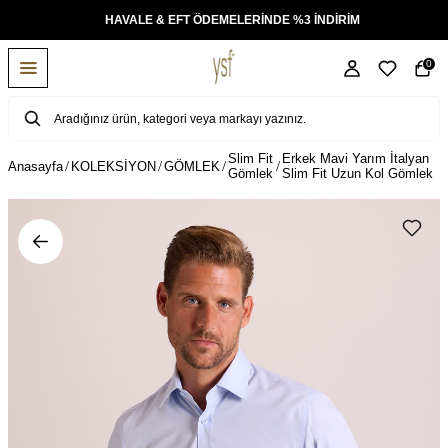
KSİT
HAVALE & EFT ÖDEMELERİNDE %3 İNDİRİM
0
Slim Fit
Erkek Mavi Yarım İtalyan
Anasayfa
KOLEKSİYON
GÖMLEK
Gömlek
Slim Fit Uzun Kol Gömlek