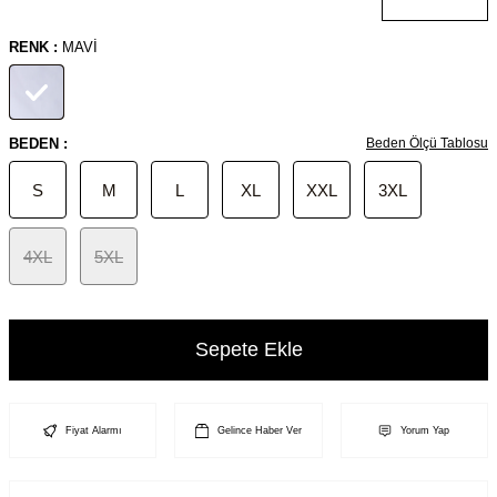
RENK :
MAVI
BEDEN :
Beden Ölçü Tablosu
S
M
L
XL
XXL
3XL
4XL
5XL
Sepete Ekle
Fiyat Alarmı
Gelince Haber Ver
Yorum Yap