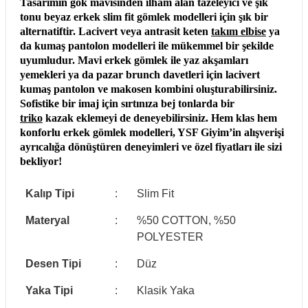
Tasarımın gök mavisinden ilham alan tazeleyici ve şık
tonu beyaz erkek slim fit gömlek modelleri için şık bir
alternatiftir. Lacivert veya antrasit keten
takım elbise
ya
da kumaş pantolon modelleri ile mükemmel bir şekilde
uyumludur. Mavi erkek gömlek ile yaz akşamları
yemekleri ya da pazar brunch davetleri için lacivert
kumaş pantolon ve makosen kombini oluşturabilirsiniz.
Sofistike bir imaj için sırtınıza bej tonlarda bir
triko
kazak eklemeyi de deneyebilirsiniz. Hem klas hem
konforlu erkek gömlek modelleri, YSF Giyim’in alışverişi
ayrıcalığa dönüştüren deneyimleri ve özel fiyatları ile sizi
bekliyor!
Kalıp Tipi
:
Slim Fit
Materyal
:
%50 COTTON, %50
POLYESTER
Desen Tipi
:
Düz
Yaka Tipi
:
Klasik Yaka