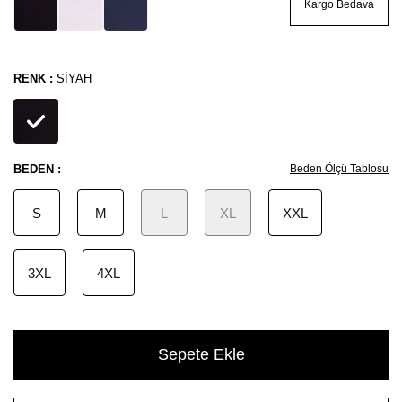
Kargo Bedava
RENK :
SIYAH
BEDEN :
Beden Ölçü Tablosu
S
M
L
XL
XXL
3XL
4XL
Sepete Ekle