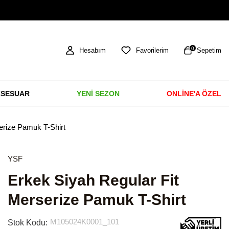
TÜM ÜRÜNLERDE ÜCRETSİZ KARGO
0
Hesabım
Favorilerim
Sepetim
SESUAR
YENİ SEZON
ONLİNE'A ÖZEL
erize Pamuk T-Shirt
YSF
Erkek Siyah Regular Fit
Merserize Pamuk T-Shirt
M105024K0001_101
Stok Kodu: