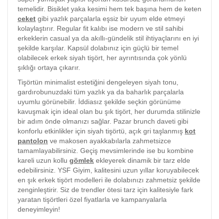
temelidir. Bisiklet yaka kesimi hem tek başına hem de keten
ceket
gibi yazlık parçalarla eşsiz bir uyum elde etmeyi
kolaylaştırır. Regular fit kalıbı ise modern ve stil sahibi
erkeklerin casual ya da akıllı-gündelik stil ihtiyaçlarını en iyi
şekilde karşılar. Kapsül dolabınız için güçlü bir temel
olabilecek erkek siyah tişört, her ayrıntısında çok yönlü
şıklığı ortaya çıkarır.
Tişörtün minimalist estetiğini dengeleyen siyah tonu,
gardırobunuzdaki tüm yazlık ya da baharlık parçalarla
uyumlu görünebilir. İddiasız şekilde seçkin görünüme
kavuşmak için ideal olan bu şık tişört, her durumda stilinizle
bir adım önde olmanızı sağlar. Pazar brunch daveti gibi
konforlu etkinlikler için siyah tişörtü, açık gri taşlanmış
kot
pantolon
ve makosen ayakkabılarla zahmetsizce
tamamlayabilirsiniz. Geçiş mevsimlerinde ise bu kombine
kareli uzun kollu
gömlek
ekleyerek dinamik bir tarz elde
edebilirsiniz. YSF Giyim, kalitesini uzun yıllar koruyabilecek
en şık erkek tişört modelleri ile dolabınızı zahmetsiz şekilde
zenginleştirir. Siz de trendler ötesi tarz için kalitesiyle fark
yaratan tişörtleri özel fiyatlarla ve kampanyalarla
deneyimleyin!