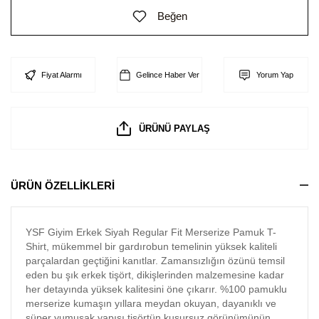
Beğen
Fiyat Alarmı
Gelince Haber Ver
Yorum Yap
ÜRÜNÜ PAYLAŞ
ÜRÜN ÖZELLİKLERİ
YSF Giyim Erkek Siyah Regular Fit Merserize Pamuk T-
Shirt, mükemmel bir gardırobun temelinin yüksek kaliteli
parçalardan geçtiğini kanıtlar. Zamansızlığın özünü temsil
eden bu şık erkek tişört, dikişlerinden malzemesine kadar
her detayında yüksek kalitesini öne çıkarır. %100 pamuklu
merserize kumaşın yıllara meydan okuyan, dayanıklı ve
süper yumuşak yapısı tişörtün kusursuz görünümünün