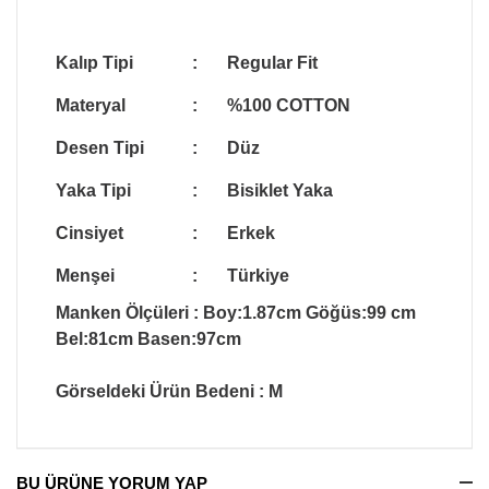
Kalıp Tipi
:
Regular Fit
Materyal
:
%100 COTTON
Desen Tipi
:
Düz
Yaka Tipi
:
Bisiklet Yaka
Cinsiyet
:
Erkek
Menşei
:
Türkiye
Manken Ölçüleri
: Boy:1.87cm Göğüs:99 cm
Bel:81cm Basen:97cm
Görseldeki Ürün Bedeni
: M
BU ÜRÜNE YORUM YAP