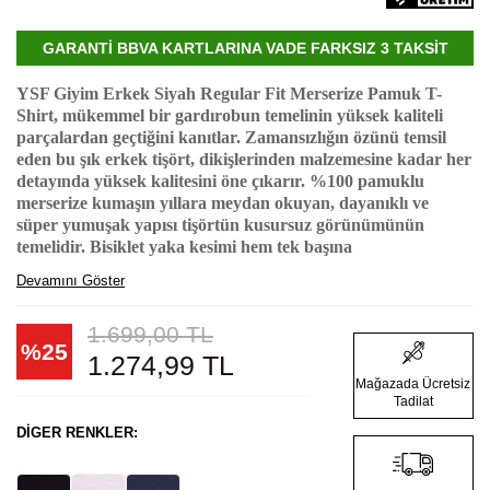
GARANTİ BBVA KARTLARINA VADE FARKSIZ 3 TAKSİT
YSF Giyim Erkek Siyah Regular Fit Merserize Pamuk T-
Shirt, mükemmel bir gardırobun temelinin yüksek kaliteli
parçalardan geçtiğini kanıtlar. Zamansızlığın özünü temsil
eden bu şık erkek tişört, dikişlerinden malzemesine kadar her
detayında yüksek kalitesini öne çıkarır. %100 pamuklu
merserize kumaşın yıllara meydan okuyan, dayanıklı ve
süper yumuşak yapısı tişörtün kusursuz görünümünün
temelidir. Bisiklet yaka kesimi hem tek başına
Devamını Göster
1.699,00
TL
%
25
1.274,99
TL
Mağazada Ücretsiz
Tadilat
DIGER RENKLER: