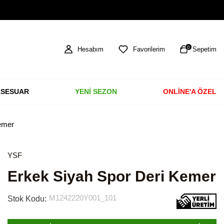
TÜM ÜRÜNLERDE ÜCRETSİZ KARGO
0
Hesabım
Favorilerim
Sepetim
SESUAR
YENİ SEZON
ONLİNE'A ÖZEL
emer
YSF
Erkek Siyah Spor Deri Kemer
M1242220Y001_101
Stok Kodu: