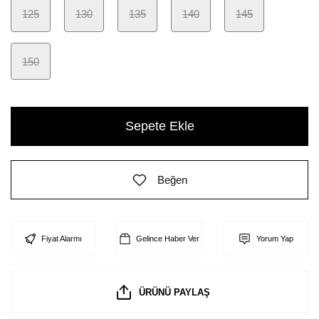
125
130
135
140
145
150
Sepete Ekle
Beğen
Fiyat Alarmı
Gelince Haber Ver
Yorum Yap
ÜRÜNÜ PAYLAŞ