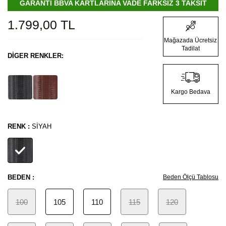
GARANTİ BBVA KARTLARINA VADE FARKSIZ 3 TAKSİT
1.799,00
TL
Mağazada Ücretsiz
Tadilat
DIGER RENKLER:
Kargo Bedava
RENK :
SIYAH
BEDEN :
Beden Ölçü Tablosu
100
105
110
115
120