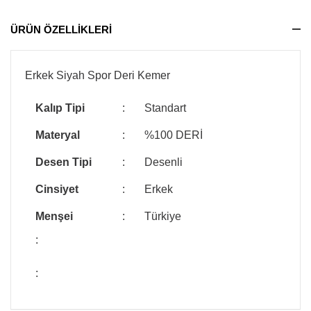
ÜRÜN ÖZELLİKLERİ
Erkek Siyah Spor Deri Kemer
Kalıp Tipi
:
Standart
Materyal
:
%100 DERİ
Desen Tipi
:
Desenli
Cinsiyet
:
Erkek
Menşei
:
Türkiye
:
: