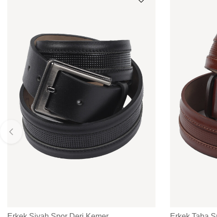
Erkek Siyah Spor Deri Kemer
Erkek Taba S