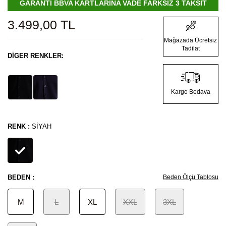
GARANTİ BBVA KARTLARINA VADE FARKSIZ 3 TAKSİT
3.499,00
TL
Mağazada Ücretsiz
Tadilat
DIGER RENKLER:
Kargo Bedava
RENK :
SIYAH
BEDEN :
Beden Ölçü Tablosu
M
L
XL
XXL
3XL