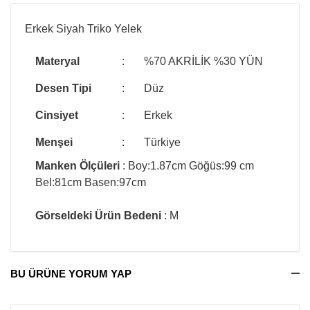
Erkek Siyah Triko Yelek
Materyal
:
%70 AKRİLİK %30 YÜN
Desen Tipi
:
Düz
Cinsiyet
:
Erkek
Menşei
:
Türkiye
Manken Ölçüleri
: Boy:1.87cm Göğüs:99 cm
Bel:81cm Basen:97cm
Görseldeki Ürün Bedeni
: M
BU ÜRÜNE YORUM YAP