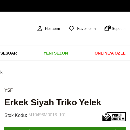
TÜM ÜRÜNLERDE ÜCRETSİZ KARGO
0
Hesabım
Favorilerim
Sepetim
SESUAR
YENİ SEZON
ONLİNE'A ÖZEL
ek
YSF
Erkek Siyah Triko Yelek
M10496M0016_101
Stok Kodu: