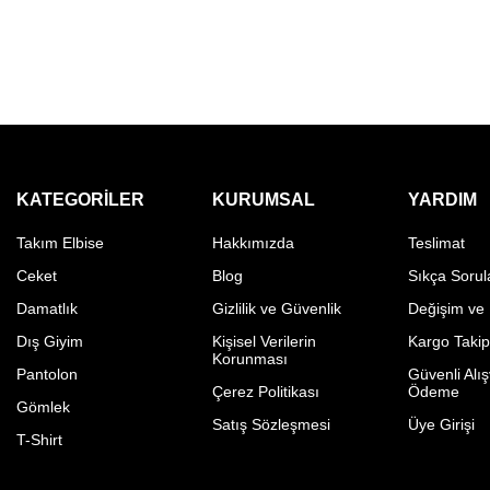
KATEGORILER
KURUMSAL
YARDIM
Takım Elbise
Hakkımızda
Teslimat
Ceket
Blog
Sıkça Sorul
Damatlık
Gizlilik ve Güvenlik
Değişim ve
Dış Giyim
Kişisel Verilerin
Kargo Taki
Korunması
Pantolon
Güvenli Alış
Çerez Politikası
Ödeme
Gömlek
Satış Sözleşmesi
Üye Girişi
T-Shirt