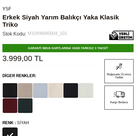
YSF
Erkek Siyah Yarım Balıkçı Yaka Klasik
Triko
M10496M0004_101
Stok Kodu:
GARANTİ BBVA KARTLARINA VADE FARKSIZ 3 TAKSİT
3.999,00
TL
Mağazada Ücretsiz
DIGER RENKLER:
Tadilat
Kargo Bedava
RENK :
SIYAH