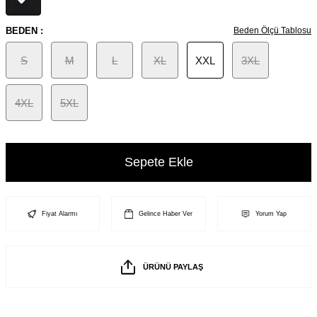
BEDEN :
Beden Ölçü Tablosu
S
M
L
XL
XXL
3XL
4XL
5XL
Sepete Ekle
Fiyat Alarmı
Gelince Haber Ver
Yorum Yap
ÜRÜNÜ PAYLAŞ