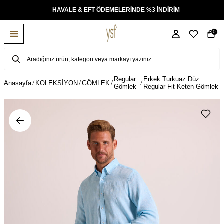
KSİT
HAVALE & EFT ÖDEMELERİNDE %3 İNDİRİM
0
Regular
Erkek Turkuaz Düz
Anasayfa
KOLEKSİYON
GÖMLEK
Gömlek
Regular Fit Keten Gömlek