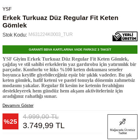
YSF
Erkek Turkuaz Düz Regular Fit Keten
Gömlek
M631224K0003_TUR
Stok Kodu:
GARANTİ BBVA KARTLARINA VADE FARKSIZ 3 TAKSİT
YSF Giyim Erkek Turkuaz Düz Regular Fit Keten Gömlek,
çağdaş ve stil sahibi erkeklerin yaz gardırobu için yatırımlık bir
parçadır. Konforlu ve lüks %100 keten dokuması seneler
boyunca keyifle giyebileceğiniz eşsiz bir şıklık vadeder. Bu şık
keten gömlek, hafif keteni ve pastel tonuyla dönemin zahmetsiz
modasını yakalar. Regular fit kesim ise ketenin ferahlığını
destekleyerek hem gündüz hem akşam aktiviteleriniz için
aradığınız rahatlığı sunar.
Devamını Göster
4.999,00
TL
%
25
3.749,99
TL
Mağazada Ücretsiz
Tadilat