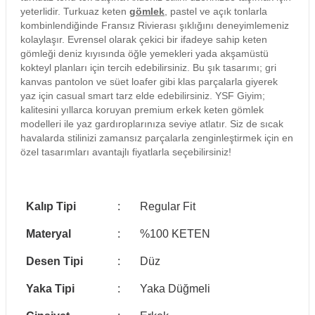
yeterlidir. Turkuaz keten
gömlek
, pastel ve açık tonlarla
kombinlendiğinde Fransız Rivierası şıklığını deneyimlemeniz
kolaylaşır. Evrensel olarak çekici bir ifadeye sahip keten
gömleği deniz kıyısında öğle yemekleri yada akşamüstü
kokteyl planları için tercih edebilirsiniz. Bu şık tasarımı; gri
kanvas pantolon ve süet loafer gibi klas parçalarla giyerek
yaz için casual smart tarz elde edebilirsiniz. YSF Giyim;
kalitesini yıllarca koruyan premium erkek keten gömlek
modelleri ile yaz gardıroplarınıza seviye atlatır. Siz de sıcak
havalarda stilinizi zamansız parçalarla zenginleştirmek için en
özel tasarımları avantajlı fiyatlarla seçebilirsiniz!
Kalıp Tipi
:
Regular Fit
Materyal
:
%100 KETEN
Desen Tipi
:
Düz
Yaka Tipi
:
Yaka Düğmeli