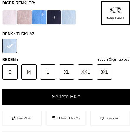
DIGER RENKLER:
Kargo Bedava
RENK :
TURKUAZ
BEDEN :
Beden Ölçü Tablosu
S
M
L
XL
XXL
3XL
Sepete Ekle
Fiyat Alarmı
Gelince Haber Ver
Yorum Yap