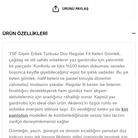
ÜRÜNÜ PAYLAŞ
ÜRÜN ÖZELLİKLERİ
YSF Giyim Erkek Turkuaz Düz Regular Fit Keten Gömlek,
çağdaş ve stil sahibi erkeklerin yaz gardırobu için yatırımlık
bir parçadır. Konforlu ve lüks %100 keten dokuması seneler
boyunca keyifle giyebileceğiniz eşsiz bir şıklık vadeder. Bu şık
keten gömlek, hafif keteni ve pastel tonuyla dönemin
zahmetsiz modasını yakalar. Regular fit kesim ise ketenin
ferahlığını destekleyerek hem gündüz hem akşam
aktiviteleriniz için aradığınız rahatlığı sunar. Kapsül yaz
gardırobu için ideal olan ürün, Akdeniz’in özgür ruhlu ve
sofistike enerjisini stilinize taşır. En sevdiğiniz keten ya da
kot
pantolon
modelleri ile kombinlediğinizde sessiz lüks tarzını
zarifçe deneyimlemenizi sağlar.
Gömleğin; yazın, güneşin ve denizin sıcaklığını yansıtan düz
turkuaz tonu tek başına Akdeniz stilini üzerinizde taşımak için