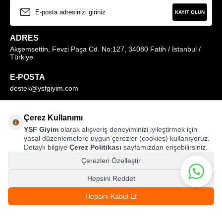
KAYIT OLUN
ADRES
Akşemsettin, Fevzi Paşa Cd. No:127, 34080 Fatih / İstanbul /
Türkiye
E-POSTA
destek@ysfgiyim.com
Müşteri Hizmetleri Hattı
Çerez Kullanımı
0850 259 1373
YSF Giyim
olarak alışveriş deneyiminizi iyileştirmek için
yasal düzenlemelere uygun çerezler (cookies) kullanıyoruz.
Detaylı bilgiye
Çerez Politikası
sayfamızdan erişebilirsiniz.
MAĞAZALARIMIZ
Çerezleri Özelleştir
Hepsini Reddet
4.999,00
TL
Hepsini Kabul Et
%
25
SEPETE EKLE
© ysfgiyim.com | Tüm Hakları Saklıdır.
3.749,99
TL