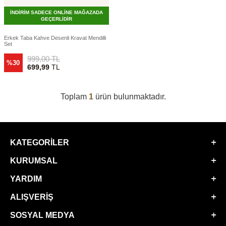
İNDİRİM SADECE ONLİNE MAĞAZADA
GEÇERLİDİR
Erkek Taba Kahve Desenli Kravat Mendilli
Set
999,00
TL
%30
699,99
TL
Toplam
1
ürün bulunmaktadır.
KATEGORILER
KURUMSAL
YARDIM
ALIŞVERIŞ
SOSYAL MEDYA