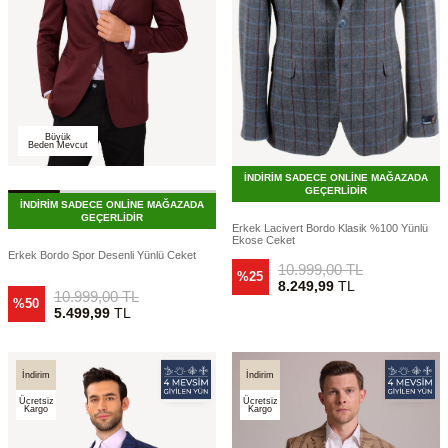
Büyük
Beden Mevcut
İNDİRİM SADECE ONLİNE MAĞAZADA
GEÇERLİDİR
İNDİRİM SADECE ONLİNE MAĞAZADA
GEÇERLİDİR
Erkek Lacivert Bordo Klasik %100 Yünlü
Ekose Ceket
Erkek Bordo Spor Desenli Yünlü Ceket
10.999,00
TL
%25
8.249,99
TL
10.999,00
TL
%50
5.499,99
TL
İndirim
İndirim
Ücretsiz
Ücretsiz
Kargo
Kargo