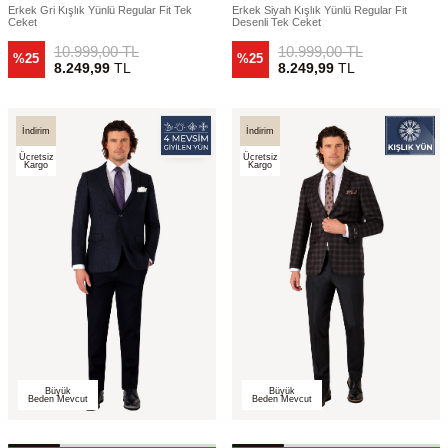
Erkek Gri Kışlık Yünlü Regular Fit Tek
Erkek Siyah Kışlık Yünlü Regular Fit
Ceket
Desenli Tek Ceket
10.999,00
TL
10.999,00
TL
%25
%25
8.249,99
TL
8.249,99
TL
İndirim
İndirim
Ücretsiz
Ücretsiz
Kargo
Kargo
Büyük
Büyük
Beden Mevcut
Beden Mevcut