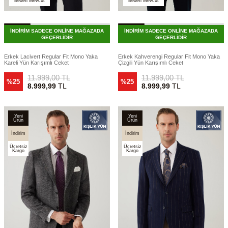
Beden Mevcut
Beden Mevcut
İNDİRİM SADECE ONLİNE MAĞAZADA
İNDİRİM SADECE ONLİNE MAĞAZADA
GEÇERLİDİR
GEÇERLİDİR
Erkek Lacivert Regular Fit Mono Yaka
Erkek Kahverengi Regular Fit Mono Yaka
Kareli Yün Karışımlı Ceket
Çizgili Yün Karışımlı Ceket
11.999,00
TL
11.999,00
TL
%25
%25
8.999,99
TL
8.999,99
TL
Yeni
Yeni
Ürün
Ürün
İndirim
İndirim
Ücretsiz
Ücretsiz
Kargo
Kargo