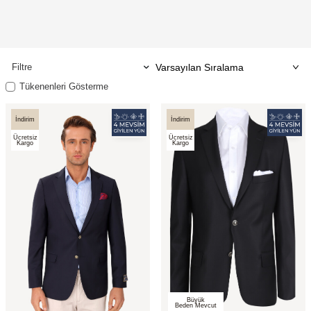
Filtre
Tükenenleri Gösterme
İndirim
İndirim
Ücretsiz
Ücretsiz
Kargo
Kargo
Büyük
Beden Mevcut