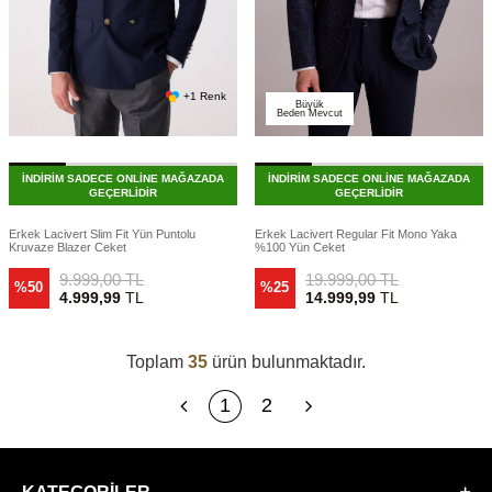
+1 Renk
Büyük
Beden Mevcut
İNDİRİM SADECE ONLİNE MAĞAZADA
İNDİRİM SADECE ONLİNE MAĞAZADA
GEÇERLİDİR
GEÇERLİDİR
Erkek Lacivert Slim Fit Yün Puntolu
Erkek Lacivert Regular Fit Mono Yaka
Kruvaze Blazer Ceket
%100 Yün Ceket
9.999,00
TL
19.999,00
TL
%50
%25
4.999,99
TL
14.999,99
TL
Toplam
35
ürün bulunmaktadır.
1
2