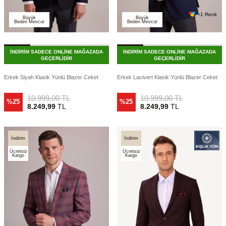
+1 Renk
Büyük
Büyük
Beden Mevcut
Beden Mevcut
İNDİRİM SADECE ONLİNE MAĞAZADA
İNDİRİM SADECE ONLİNE MAĞAZADA
GEÇERLİDİR
GEÇERLİDİR
Erkek Siyah Klasik Yünlü Blazer Ceket
Erkek Lacivert Klasik Yünlü Blazer Ceket
10.999,00
TL
10.999,00
TL
%25
%25
8.249,99
TL
8.249,99
TL
İndirim
İndirim
Ücretsiz
Ücretsiz
Kargo
Kargo