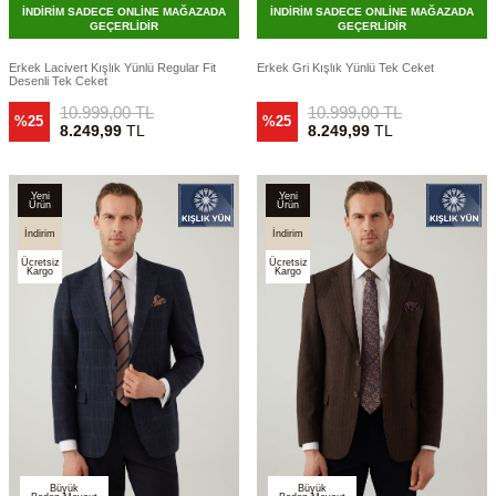
İNDİRİM SADECE ONLİNE MAĞAZADA
İNDİRİM SADECE ONLİNE MAĞAZADA
GEÇERLİDİR
GEÇERLİDİR
Erkek Lacivert Kışlık Yünlü Regular Fit
Erkek Gri Kışlık Yünlü Tek Ceket
Desenli Tek Ceket
10.999,00
TL
10.999,00
TL
%25
%25
8.249,99
TL
8.249,99
TL
Yeni
Yeni
Ürün
Ürün
İndirim
İndirim
Ücretsiz
Ücretsiz
Kargo
Kargo
Büyük
Büyük