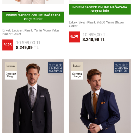
İNDİRİM SADECE ONLİNE MAĞAZADA
GEÇERLİDİR
İNDİRİM SADECE ONLİNE MAĞAZADA
GEÇERLİDİR
Erkek Siyah Klasik %100 Yünlü Blazer
Ceket
Erkek Lacivert Klasik Yünlü Mono Yaka
10.999,00
TL
Blazer Ceket
%25
8.249,99
TL
10.999,00
TL
%25
8.249,99
TL
İndirim
İndirim
Ücretsiz
Ücretsiz
Kargo
Kargo