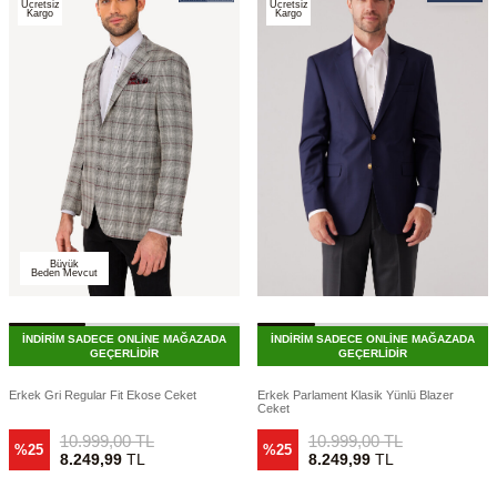
Ücretsiz
Ücretsiz
Kargo
Kargo
Büyük
Beden Mevcut
İNDİRİM SADECE ONLİNE MAĞAZADA
İNDİRİM SADECE ONLİNE MAĞAZADA
GEÇERLİDİR
GEÇERLİDİR
Erkek Gri Regular Fit Ekose Ceket
Erkek Parlament Klasik Yünlü Blazer
Ceket
10.999,00
TL
10.999,00
TL
%25
%25
8.249,99
TL
8.249,99
TL