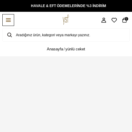
KSİT
HAVALE & EFT ÖDEMELERİNDE %3 İNDİRİM
0
Anasayfa
yünlü ceket