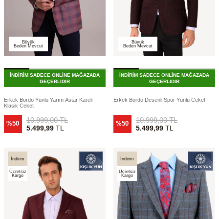
Büyük
Büyük
Beden Mevcut
Beden Mevcut
İNDİRİM SADECE ONLİNE MAĞAZADA
İNDİRİM SADECE ONLİNE MAĞAZADA
GEÇERLİDİR
GEÇERLİDİR
Erkek Bordo Yünlü Yarım Astar Kareli
Erkek Bordo Desenli Spor Yünlü Ceket
Klasik Ceket
10.999,00
TL
10.999,00
TL
%50
%50
5.499,99
TL
5.499,99
TL
İndirim
İndirim
Ücretsiz
Ücretsiz
Kargo
Kargo