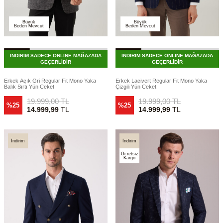
Büyük
Büyük
Beden Mevcut
Beden Mevcut
İNDİRİM SADECE ONLİNE MAĞAZADA
İNDİRİM SADECE ONLİNE MAĞAZADA
GEÇERLİDİR
GEÇERLİDİR
Erkek Açık Gri Regular Fit Mono Yaka
Erkek Lacivert Regular Fit Mono Yaka
Balık Sırtı Yün Ceket
Çizgili Yün Ceket
19.999,00
TL
19.999,00
TL
%25
%25
14.999,99
TL
14.999,99
TL
İndirim
İndirim
Ücretsiz
Kargo