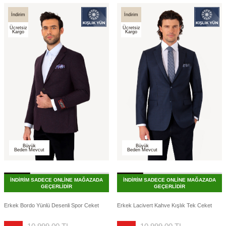
İndirim
İndirim
Ücretsiz
Ücretsiz
Kargo
Kargo
Büyük
Büyük
Beden Mevcut
Beden Mevcut
İNDİRİM SADECE ONLİNE MAĞAZADA
İNDİRİM SADECE ONLİNE MAĞAZADA
GEÇERLİDİR
GEÇERLİDİR
Erkek Bordo Yünlü Desenli Spor Ceket
Erkek Lacivert Kahve Kışlık Tek Ceket