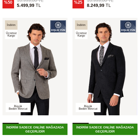
10.999,00
TL
10.999,00
TL
%50
%25
5.499,99
TL
8.249,99
TL
İndirim
İndirim
Ücretsiz
Ücretsiz
Kargo
Kargo
Büyük
Büyük
Beden Mevcut
Beden Mevcut
İNDİRİM SADECE ONLİNE MAĞAZADA
İNDİRİM SADECE ONLİNE MAĞAZADA
GEÇERLİDİR
GEÇERLİDİR