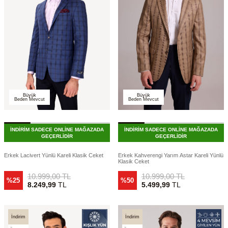
Büyük
Büyük
Beden Mevcut
Beden Mevcut
İNDİRİM SADECE ONLİNE MAĞAZADA
İNDİRİM SADECE ONLİNE MAĞAZADA
GEÇERLİDİR
GEÇERLİDİR
Erkek Lacivert Yünlü Kareli Klasik Ceket
Erkek Kahverengi Yarım Astar Kareli Yünlü
Klasik Ceket
10.999,00
TL
10.999,00
TL
%25
%50
8.249,99
TL
5.499,99
TL
İndirim
İndirim